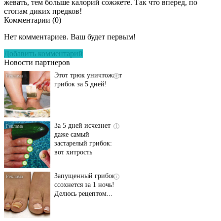
жевать, тем больше калорий сожжете. Так что вперед, по
стопам диких предков!
Комментарии (
0
)
Даже самый
i
запущенный грибок
Нет комментариев. Ваш будет первым!
исчезнет с корнем,
если перед сном…
Добавить комментарий
Новости партнеров
Этот трюк уничтожает
i
грибок за 5 дней!
За 5 дней исчезнет
i
даже самый
застарелый грибок:
вот хитрость
Запущенный грибок
i
ссохнется за 1 ночь!
Делюсь рецептом...