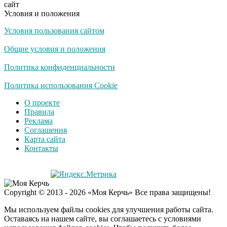
сайт
Условия и положения
Условия пользования сайтом
Скрытая камера на
i
пляже Крыма: Что
Общие условия и положения
люди вытворяют, когда
их не видят...
Политика конфиденциальности
Ролик длится
Политика использования Cookie
i
несколько секунд, а
О проекте
смеяться вы будете
Правила
долго
Реклама
Соглашения
Королева вагона
i
Карта сайта
отожгла! Видео не
Контакты
оставит равнодушным
Экс-бойфренд дочери
i
Copyright © 2013 - 2026 «Моя Керчь» Все права защищены!
Борисовой душил ее
из-за макарон
Мы используем файлы cookies для улучшения работы сайта.
Оставаясь на нашем сайте, вы соглашаетесь с условиями