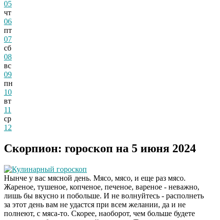
05
чт
06
пт
07
сб
08
вс
09
пн
10
вт
11
ср
12
Скорпион: гороскоп на 5 июня 2024
Кулинарный гороскоп
Нынче у вас мясной день. Мясо, мясо, и еще раз мясо.
Жареное, тушеное, копченое, печеное, вареное - неважно,
лишь бы вкусно и побольше. И не волнуйтесь - располнеть
за этот день вам не удастся при всем желании, да и не
полнеют, с мяса-то. Скорее, наоборот, чем больше будете