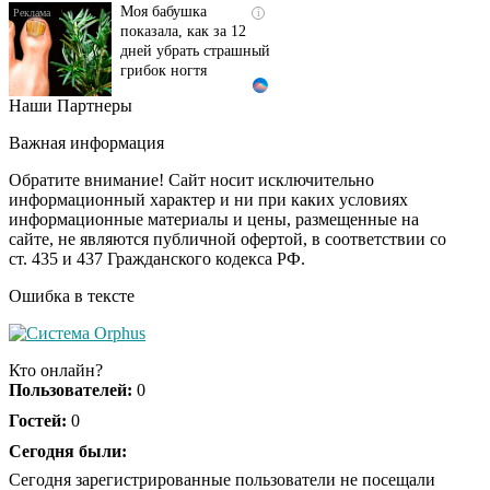
Моя бабушка
i
показала, как за 12
дней убрать страшный
грибок ногтя
Наши Партнеры
Этот танец невесты
i
оставит вас без слов!
Важная информация
Пересмотрела 10 раз
Обратите внимание! Сайт носит исключительно
информационный характер и ни при каких условиях
информационные материалы и цены, размещенные на
Ролик длится пару
i
сайте, не являются публичной офертой, в соответствии со
секунд, но вы будете в
ст. 435 и 437 Гражданского кодекса РФ.
шоке от увиденного
Ошибка в тексте
Ролик из Омска: вы
i
будете смеяться долго
Кто онлайн?
Пользователей:
0
Гостей:
0
Ржу не переставая, это
Сегодня были:
i
видео пересмотришь
Сегодня зарегистрированные пользователи не посещали
не раз