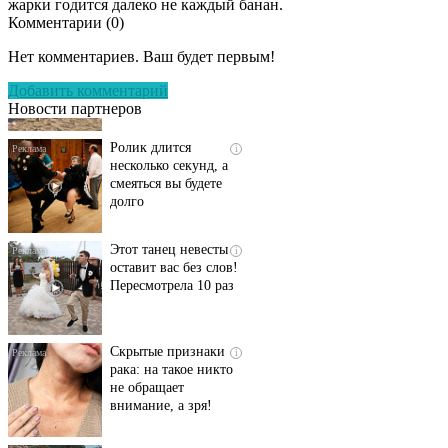
жарки годится далеко не каждый банан.
Комментарии (
0
)
Скрытая камера на
i
пляже Крыма: Что
Нет комментариев. Ваш будет первым!
люди вытворяют, когда
их не видят...
Добавить комментарий
Новости партнеров
Ролик длится
i
несколько секунд, а
смеяться вы будете
долго
Этот танец невесты
i
оставит вас без слов!
Пересмотрела 10 раз
Скрытые признаки
i
рака: на такое никто
не обращает
внимание, а зря!
Ржу не переставая, это
i