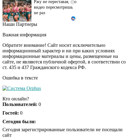
видео пересмотришь
не раз
Наши Партнеры
Ролик длится пару
i
секунд, но вы будете в
Важная информация
шоке от увиденного
Обратите внимание! Сайт носит исключительно
информационный характер и ни при каких условиях
информационные материалы и цены, размещенные на
Ролик из Омска: вы
i
сайте, не являются публичной офертой, в соответствии со
будете смеяться долго
ст. 435 и 437 Гражданского кодекса РФ.
Ошибка в тексте
Королева вагона
i
отожгла! Видео не
Кто онлайн?
оставит равнодушным
Пользователей:
0
Гостей:
0
Сегодня были:
Сегодня зарегистрированные пользователи не посещали
сайт