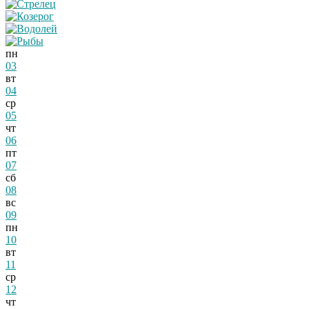
пн
03
вт
04
ср
05
чт
06
пт
07
сб
08
вс
09
пн
10
вт
11
ср
12
чт