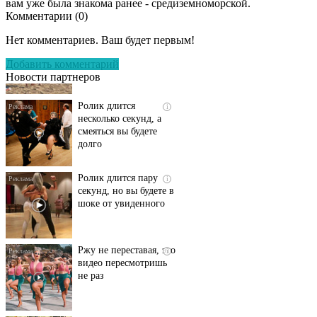
вам уже была знакома ранее - средиземноморской.
Комментарии (
0
)
Скрытая камера на
i
пляже Крыма: Что
Нет комментариев. Ваш будет первым!
люди вытворяют, когда
их не видят...
Добавить комментарий
Новости партнеров
Ролик длится
i
несколько секунд, а
смеяться вы будете
долго
Ролик длится пару
i
секунд, но вы будете в
шоке от увиденного
Ржу не переставая, это
i
видео пересмотришь
не раз
Королева вагона
i