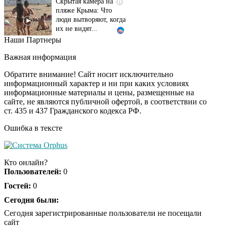
пляже Крыма: Что
люди вытворяют, когда
их не видят...
Наши Партнеры
Ролик длится
i
несколько секунд, а
Важная информация
смеяться вы будете
долго
Обратите внимание! Сайт носит исключительно
информационный характер и ни при каких условиях
информационные материалы и цены, размещенные на
Королева вагона
i
сайте, не являются публичной офертой, в соответствии со
отожгла! Видео не
ст. 435 и 437 Гражданского кодекса РФ.
оставит равнодушным
Ошибка в тексте
Кто онлайн?
Пользователей:
0
Гостей:
0
Сегодня были:
Сегодня зарегистрированные пользователи не посещали
сайт