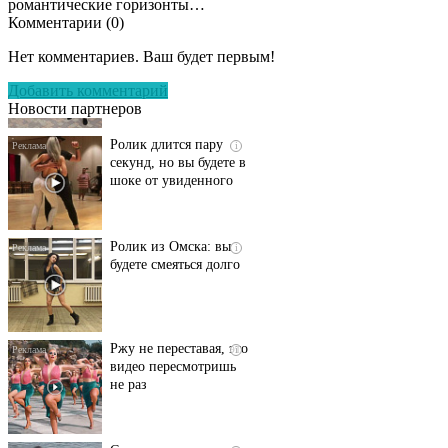
романтические горизонты…
Комментарии (
0
)
Этот танец невесты
i
оставит вас без слов!
Нет комментариев. Ваш будет первым!
Пересмотрела 10 раз
Добавить комментарий
Новости партнеров
Ролик длится пару
i
секунд, но вы будете в
шоке от увиденного
Ролик из Омска: вы
i
будете смеяться долго
Ржу не переставая, это
i
видео пересмотришь
не раз
Скрытая камера на
i