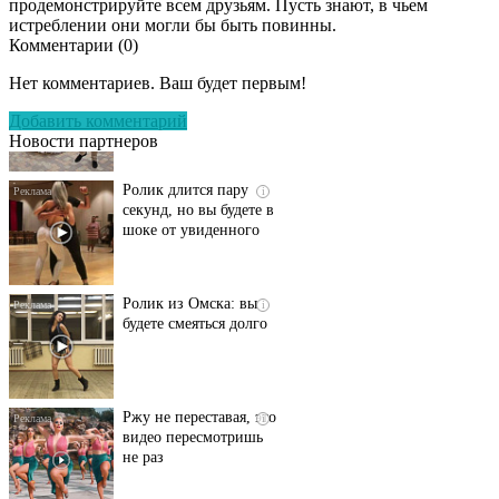
продемонстрируйте всем друзьям. Пусть знают, в чьем
истреблении они могли бы быть повинны.
Комментарии (
0
)
Этот танец невесты
i
оставит вас без слов!
Нет комментариев. Ваш будет первым!
Пересмотрела 10 раз
Добавить комментарий
Новости партнеров
Ролик длится пару
i
секунд, но вы будете в
шоке от увиденного
Ролик из Омска: вы
i
будете смеяться долго
Ржу не переставая, это
i
видео пересмотришь
не раз