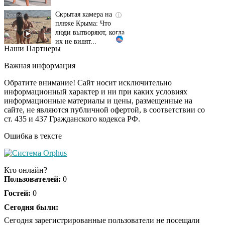
Скрытая камера на
i
пляже Крыма: Что
люди вытворяют, когда
их не видят...
Наши Партнеры
Ролик длится
i
несколько секунд, а
Важная информация
смеяться вы будете
долго
Обратите внимание! Сайт носит исключительно
информационный характер и ни при каких условиях
информационные материалы и цены, размещенные на
Королева вагона
i
сайте, не являются публичной офертой, в соответствии со
отожгла! Видео не
ст. 435 и 437 Гражданского кодекса РФ.
оставит равнодушным
Ошибка в тексте
Экс-бойфренд дочери
i
Борисовой душил ее
Кто онлайн?
из-за макарон
Пользователей:
0
Гостей:
0
Сегодня были:
Сегодня зарегистрированные пользователи не посещали