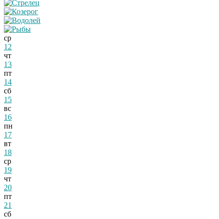
ср
12
чт
13
пт
14
сб
15
вс
16
пн
17
вт
18
ср
19
чт
20
пт
21
сб