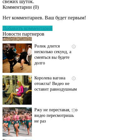
свежих шуток.
Комментарии (
0
)
Скрытая камера на
i
пляже Крыма: Что
Нет комментариев. Ваш будет первым!
люди вытворяют, когда
их не видят...
Добавить комментарий
Новости партнеров
Ролик длится
i
несколько секунд, а
смеяться вы будете
долго
Королева вагона
i
отожгла! Видео не
оставит равнодушным
Ржу не переставая, это
i
видео пересмотришь
не раз
Этот танец невесты
i