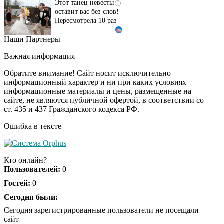
оставит вас без слов!
Пересмотрела 10 раз
Наши Партнеры
Ролик длится пару
i
секунд, но вы будете в
Важная информация
шоке от увиденного
Обратите внимание! Сайт носит исключительно
информационный характер и ни при каких условиях
информационные материалы и цены, размещенные на
Ролик из Омска: вы
i
сайте, не являются публичной офертой, в соответствии со
будете смеяться долго
ст. 435 и 437 Гражданского кодекса РФ.
Ошибка в тексте
Обнаружена тайная
i
семья пропавшего
Кто онлайн?
Усольцева: вторая
Пользователей:
0
жена и дочь
Гостей:
0
Сегодня были:
Сегодня зарегистрированные пользователи не посещали
сайт