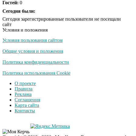
Гостей:
0
Ржу не переставая, это
Сегодня были:
i
видео пересмотришь
Сегодня зарегистрированные пользователи не посещали
не раз
сайт
Условия и положения
Условия пользования сайтом
Скрытая камера на
i
пляже Крыма: Что
Общие условия и положения
люди вытворяют, когда
их не видят...
Политика конфиденциальности
Ролик длится
Политика использования Cookie
i
несколько секунд, а
О проекте
смеяться вы будете
Правила
долго
Реклама
Соглашения
Королева вагона
i
Карта сайта
отожгла! Видео не
Контакты
оставит равнодушным