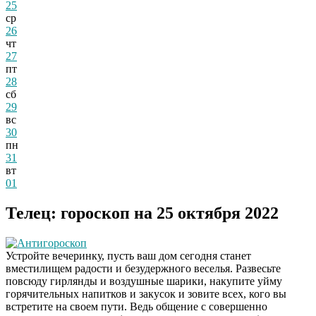
25
ср
26
чт
27
пт
28
сб
29
вс
30
пн
31
вт
01
Телец: гороскоп на 25 октября 2022
Антигороскоп
Устройте вечеринку, пусть ваш дом сегодня станет
вместилищем радости и безудержного веселья. Развесьте
повсюду гирлянды и воздушные шарики, накупите уйму
горячительных напитков и закусок и зовите всех, кого вы
встретите на своем пути. Ведь общение с совершенно