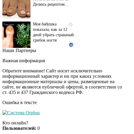
Делюсь рецептом...
Моя бабушка
i
показала, как за 12
дней убрать страшный
грибок ногтя
Наши Партнеры
Этот танец невесты
i
оставит вас без слов!
Важная информация
Пересмотрела 10 раз
Обратите внимание! Сайт носит исключительно
информационный характер и ни при каких условиях
информационные материалы и цены, размещенные на
Ролик длится пару
i
сайте, не являются публичной офертой, в соответствии со
секунд, но вы будете в
ст. 435 и 437 Гражданского кодекса РФ.
шоке от увиденного
Ошибка в тексте
Ролик из Омска: вы
i
будете смеяться долго
Кто онлайн?
Пользователей:
0