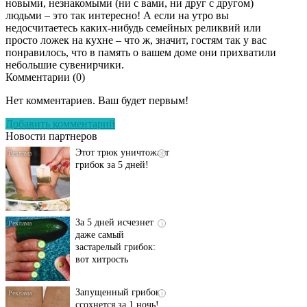
новыми, незнакомыми (ни с вами, ни друг с другом)
людьми – это так интересно! А если на утро вы
недосчитаетесь каких-нибудь семейных реликвий или
просто ложек на кухне – что ж, значит, гостям так у вас
понравилось, что в память о вашем доме они прихватили
небольшие сувенирчики.
Комментарии (
0
)
Даже самый
i
запущенный грибок
Нет комментариев. Ваш будет первым!
исчезнет с корнем,
если перед сном…
Добавить комментарий
Новости партнеров
Этот трюк уничтожает
i
грибок за 5 дней!
За 5 дней исчезнет
i
даже самый
застарелый грибок:
вот хитрость
Запущенный грибок
i
ссохнется за 1 ночь!