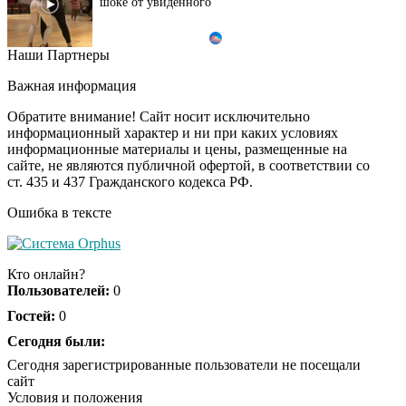
шоке от увиденного
Наши Партнеры
Ролик из Омска: вы
i
будете смеяться долго
Важная информация
Обратите внимание! Сайт носит исключительно
информационный характер и ни при каких условиях
информационные материалы и цены, размещенные на
Ржу не переставая, это
i
сайте, не являются публичной офертой, в соответствии со
видео пересмотришь
ст. 435 и 437 Гражданского кодекса РФ.
не раз
Ошибка в тексте
Скрытая камера на
i
пляже Крыма: Что
Кто онлайн?
люди вытворяют, когда
Пользователей:
0
их не видят...
Гостей:
0
Ролик длится
Сегодня были:
i
несколько секунд, а
Сегодня зарегистрированные пользователи не посещали
смеяться вы будете
сайт
долго
Условия и положения