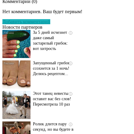
Комментарии (
0
)
Этот трюк уничтожает
i
грибок за 5 дней!
Нет комментариев. Ваш будет первым!
Добавить комментарий
Новости партнеров
За 5 дней исчезнет
i
даже самый
застарелый грибок:
вот хитрость
Запущенный грибок
i
ссохнется за 1 ночь!
Делюсь рецептом...
Этот танец невесты
i
оставит вас без слов!
Пересмотрела 10 раз
Ролик длится пару
i
секунд, но вы будете в