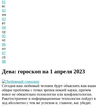
01
вс
02
пн
03
вт
04
ср
05
чт
06
пт
07
сб
08
Дева: гороскоп на 1 апреля 2023
Любовный гороскоп
Даже самый
i
Сегодня ваш любимый человек будет объяснять вам ваши
запущенный грибок
общие проблемы с точки зрения некоей науки, причем
исчезнет с корнем,
вовсе не обязательно психологии или конфликтологии.
если перед сном…
Ракетостроение и информационные технологии пойдут в
ход абсолютно с тем же успехом и, главное, вас убедят.