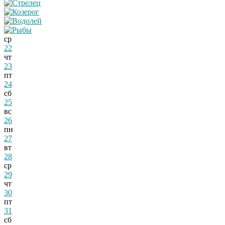
ср
22
чт
23
пт
24
сб
25
вс
26
пн
27
вт
28
ср
29
чт
30
пт
31
сб