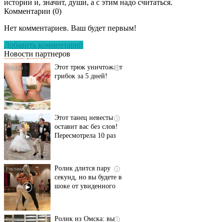
истории и, значит, души, а с этим надо считаться.
Комментарии (
0
)
Даже самый
i
запущенный грибок
Нет комментариев. Ваш будет первым!
исчезнет с корнем,
если перед сном…
Добавить комментарий
Новости партнеров
Этот трюк уничтожает
i
грибок за 5 дней!
Этот танец невесты
i
оставит вас без слов!
Пересмотрела 10 раз
Ролик длится пару
i
секунд, но вы будете в
шоке от увиденного
Ролик из Омска: вы
i