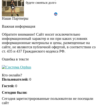
будете смеяться долго
Наши Партнеры
Ржу не переставая, это
i
видео пересмотришь
Важная информация
не раз
Обратите внимание! Сайт носит исключительно
информационный характер и ни при каких условиях
информационные материалы и цены, размещенные на
Скрытая камера на
i
сайте, не являются публичной офертой, в соответствии со
пляже Крыма: Что
ст. 435 и 437 Гражданского кодекса РФ.
люди вытворяют, когда
их не видят...
Ошибка в тексте
Ролик длится
i
несколько секунд, а
Кто онлайн?
смеяться вы будете
Пользователей:
0
долго
Гостей:
0
Королева вагона
Сегодня были:
i
отожгла! Видео не
Сегодня зарегистрированные пользователи не посещали
оставит равнодушным
сайт