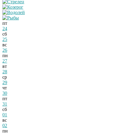
пт
24
сб
25
вс
26
пн
27
вт
28
ср
29
чт
30
пт
31
сб
01
вс
02
пн