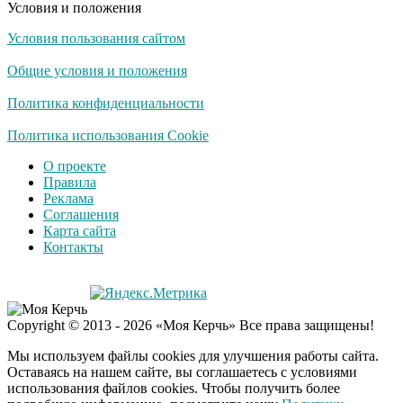
Условия и положения
Условия пользования сайтом
Скрытая камера на
i
пляже Крыма: Что
Общие условия и положения
люди вытворяют, когда
их не видят...
Политика конфиденциальности
Ролик длится
Политика использования Cookie
i
несколько секунд, а
О проекте
смеяться вы будете
Правила
долго
Реклама
Соглашения
Королева вагона
i
Карта сайта
отожгла! Видео не
Контакты
оставит равнодушным
Copyright © 2013 - 2026 «Моя Керчь» Все права защищены!
Мы используем файлы cookies для улучшения работы сайта.
Оставаясь на нашем сайте, вы соглашаетесь с условиями
использования файлов cookies. Чтобы получить более