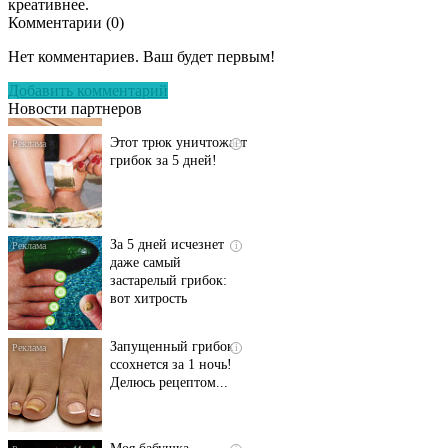
креативнее.
Комментарии (
0
)
Даже самый
i
запущенный грибок
Нет комментариев. Ваш будет первым!
исчезнет с корнем,
если перед сном…
Добавить комментарий
Новости партнеров
Этот трюк уничтожает
i
грибок за 5 дней!
За 5 дней исчезнет
i
даже самый
застарелый грибок:
вот хитрость
Запущенный грибок
i
ссохнется за 1 ночь!
Делюсь рецептом...
Моя бабушка
i