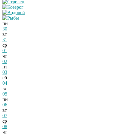
пн
30
вт
31
ср
01
чт
02
пт
03
сб
04
вс
05
пн
06
вт
07
ср
08
чт