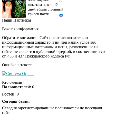
показала, как за 12
дней убрать страшный
грибок ногтя
Наши Партнеры
Этот танец невесты
i
оставит вас без слов!
Важная информация
Пересмотрела 10 раз
Обратите внимание! Сайт носит исключительно
информационный характер и ни при каких условиях
информационные материалы и цены, размещенные на
Ролик длится пару
i
сайте, не являются публичной офертой, в соответствии со
секунд, но вы будете в
ст. 435 и 437 Гражданского кодекса РФ.
шоке от увиденного
Ошибка в тексте
Ролик из Омска: вы
i
будете смеяться долго
Кто онлайн?
Пользователей:
0
Гостей:
0
Ржу не переставая, это
Сегодня были:
i
видео пересмотришь
Сегодня зарегистрированные пользователи не посещали
не раз
сайт