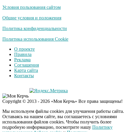
Условия пользования сайтом
Скрытая камера на
i
пляже Крыма: Что
Общие условия и положения
люди вытворяют, когда
их не видят...
Политика конфиденциальности
Ролик длится
Политика использования Cookie
i
несколько секунд, а
О проекте
смеяться вы будете
Правила
долго
Реклама
Соглашения
Королева вагона
i
Карта сайта
отожгла! Видео не
Контакты
оставит равнодушным
Copyright © 2013 - 2026 «Моя Керчь» Все права защищены!
Мы используем файлы cookies для улучшения работы сайта.
Оставаясь на нашем сайте, вы соглашаетесь с условиями
использования файлов cookies. Чтобы получить более
подробную информацию, посмотрите нашу
Политику