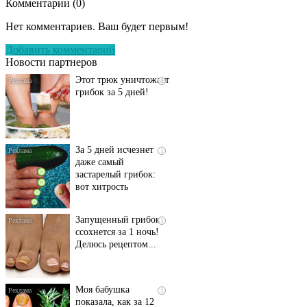
Комментарии (
0
)
Даже самый
i
запущенный грибок
Нет комментариев. Ваш будет первым!
исчезнет с корнем,
если перед сном…
Добавить комментарий
Новости партнеров
Этот трюк уничтожает
i
грибок за 5 дней!
За 5 дней исчезнет
i
даже самый
застарелый грибок:
вот хитрость
Запущенный грибок
i
ссохнется за 1 ночь!
Делюсь рецептом...
Моя бабушка
i
показала, как за 12