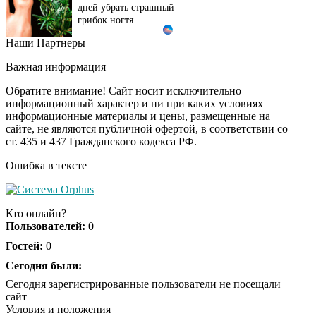
дней убрать страшный
грибок ногтя
Наши Партнеры
Этот танец невесты
i
оставит вас без слов!
Важная информация
Пересмотрела 10 раз
Обратите внимание! Сайт носит исключительно
информационный характер и ни при каких условиях
информационные материалы и цены, размещенные на
Ролик длится пару
i
сайте, не являются публичной офертой, в соответствии со
секунд, но вы будете в
ст. 435 и 437 Гражданского кодекса РФ.
шоке от увиденного
Ошибка в тексте
Ролик из Омска: вы
i
будете смеяться долго
Кто онлайн?
Пользователей:
0
Гостей:
0
Ржу не переставая, это
Сегодня были:
i
видео пересмотришь
Сегодня зарегистрированные пользователи не посещали
не раз
сайт
Условия и положения