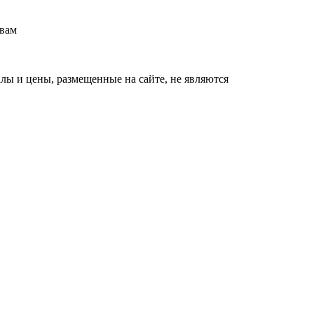
долго
 вам
Королева вагона
i
отожгла! Видео не
оставит равнодушным
ы и цены, размещенные на сайте, не являются
Забывший о
i
патриотизме
Плющенко отправляет
сына выступать за
Азербайджан