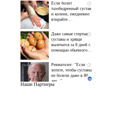
и колени, ежедневно
втирайте...
Даже самые стертые
i
суставы и хрящи
вылечатся за 8 дней с
помощью обычного…
Ревматолог: "Если
i
хотите, чтобы суставы
не болели даже в 80
лет..."
Наши Партнеры
Даже самый
i
запущенный грибок
исчезнет с корнем,
если перед сном…
Этот трюк уничтожает
i
грибок за 5 дней!