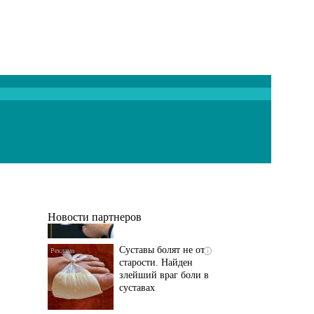
Если болят
i
тазобедренный сустав
и колени, немедленно
исключите...
Новости партнеров
Суставы болят не от
i
старости. Найден
злейший враг боли в
суставах
Если болит
i
тазобедренный сустав