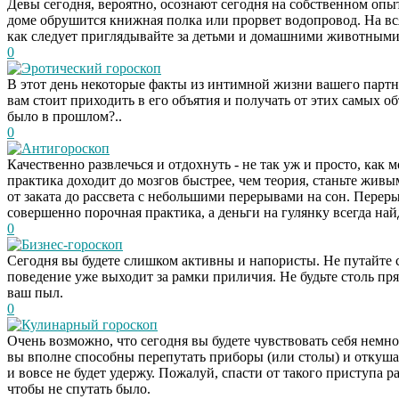
Девы сегодня, вероятно, осознают сегодня на собственном опыт
доме обрушится книжная полка или прорвет водопровод. На вс
как следует приглядывайте за детьми и домашними животными 
0
Эротический гороскоп
В этот день некоторые факты из интимной жизни вашего партнер
вам стоит приходить в его объятия и получать от этих самых об
было в прошлом?..
0
Антигороскоп
Качественно развлечься и отдохнуть - не так уж и просто, как
практика доходит до мозгов быстрее, чем теория, станьте живы
от заката до рассвета с небольшими перерывами на сон. Переры
совершенно порочная практика, а деньги на гулянку всегда най
0
Бизнес-гороскоп
Сегодня вы будете слишком активны и напористы. Не путайте си
поведение уже выходит за рамки приличия. Не будьте столь пр
ваш пыл.
0
Кулинарный гороскоп
Очень возможно, что сегодня вы будете чувствовать себя немног
вы вполне способны перепутать приборы (или столы) и откуша
и вовсе не будет удержу. Пожалуй, спасти от такого приступа
чтобы не спутать было.