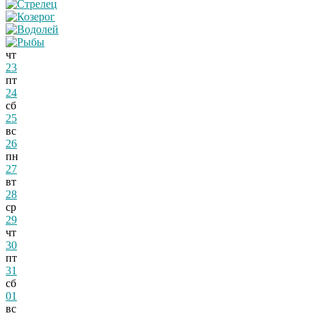
чт
23
пт
24
сб
25
вс
26
пн
27
вт
28
ср
29
чт
30
пт
31
сб
01
вс