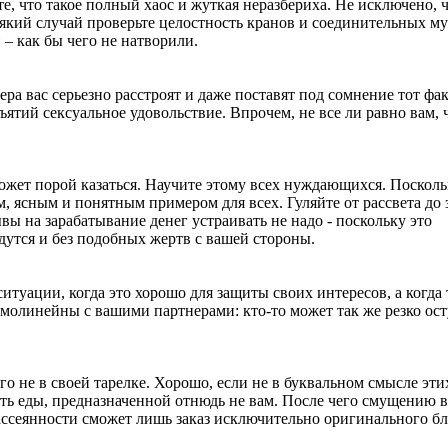
е, что такое полный хаос и жуткая неразбериха. Не исключено, ч
який случай проверьте целостность кранов и соединительных му
– как бы чего не натворили.
а вас серьезно расстроят и даже поставят под сомнение тот фак
ъятий сексуальное удовольствие. Впрочем, не все ли равно вам, 
 может порой казаться. Научите этому всех нуждающихся. Поскол
м, ясным и понятным примером для всех. Гуляйте от рассвета до 
вы на зарабатывание денег устраивать не надо - поскольку это
дутся и без подобных жертв с вашей стороны.
туации, когда это хорошо для защиты своих интересов, а когда 
ямолинейны с вашими партнерами: кто-то может так же резко ост
о не в своей тарелке. Хорошо, если не в буквальном смысле этих
ть еды, предназначенной отнюдь не вам. После чего смущению 
 рассеянности сможет лишь заказ исключительно оригинального б