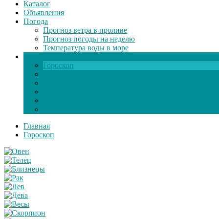
Каталог
Объявления
Погода
Прогноз ветра в проливе
Прогноз погоды на неделю
Температура воды в море
Инфо
Гороскоп
Поздравления
Игры онлайн
Общение
Автозапчасти
Экзамен по ПДД
Главная
Гороскоп