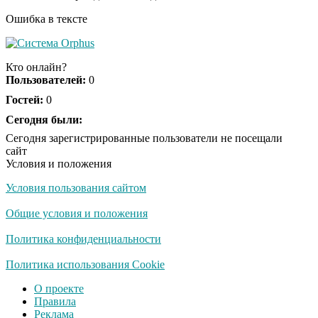
Ошибка в тексте
Скрытая камера на
i
пляже Крыма: Что
Кто онлайн?
люди вытворяют, когда
Пользователей:
0
их не видят...
Гостей:
0
Ролик длится
Сегодня были:
i
несколько секунд, а
Сегодня зарегистрированные пользователи не посещали
смеяться вы будете
сайт
долго
Условия и положения
Условия пользования сайтом
Королева вагона
i
отожгла! Видео не
Общие условия и положения
оставит равнодушным
Политика конфиденциальности
Деньги придут
Политика использования Cookie
i
раньше пенсии: кто в
О проекте
2026 году получит
Правила
выплаты досрочно
Реклама