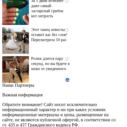
За 5 дней исчезнет
i
даже самый
застарелый грибок:
вот хитрость
Этот танец невесты
i
оставит вас без слов!
Пересмотрела 10 раз
Ролик длится пару
i
секунд, но вы будете в
шоке от увиденного
Наши Партнеры
Ролик из Омска: вы
i
будете смеяться долго
Важная информация
Обратите внимание! Сайт носит исключительно
информационный характер и ни при каких условиях
информационные материалы и цены, размещенные на
Ржу не переставая, это
i
сайте, не являются публичной офертой, в соответствии со
видео пересмотришь
ст. 435 и 437 Гражданского кодекса РФ.
не раз