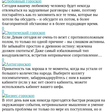
Любовный гороскоп
Сегодня вашему любимому человеку будет некогда
отвлекаться на задушевные разговоры с вами, поэтому
постарайтесь как-то запомнить все те темы, которые вы
хотели бы обсудить – и обсудите их потом, в более
благоприятной обстановке и в более подходящее время.
0
Эротический гороскоп
Если Девам сегодня не очень-то везет с противоположным
полом, то только по одной причине – вы слишком активны.
Не забывайте простую и древнюю истину: мужчина
должен охотиться! Даже самый избалованный тип
воодушевляется, встретив непривычное сопротивление…
0
Антигороскоп
Приватность так хороша в те моменты, когда вы устали от
большого количества народа. Выберите коллегу
посимпатичнее, забаррикадируйтесь с ним в вашем
кабинете (если у вас нет своего кабинета, можете
использовать кабинет вашего шефа.
0
Бизнес-гороскоп
В этот день вам как никогда пригодятся быстрая реакция на
окружающие события, нетривиальное мышление и умение
решать проблемы не только по мере их поступления, но и