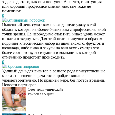
задолго до того, как они поступят. А значит, и интуиция
или хороший профессиональный нюх вам тоже не
помешают.
0
Кулинарный гороскоп
Нынешний день сулит вам неожиданную удачу в той
области, которая наиболее близка вам с профессиональной
точки зрения. Ее необходимо отметить, иначе удача может
от вас и отвернуться. Для этой цели наилучшим образом
подойдет классический набор из шампанского, фруктов и
шоколада, либо пива и закуси на ваш вкус - смотря что
более соответствует ситуации и компании, в которой
отмечанию предстоит происходить.
0
Даже самый
i
Гороскоп здоровья
запущенный грибок
Удачный день для визитов в разного рода присутственные
исчезнет с корнем,
места - посещение врача тоже пройдет вполне
если перед сном…
удовлетворительно. По крайней мере, без потерь времени.
Новости партнеров
Этот трюк уничтожает
i
грибок за 5 дней!