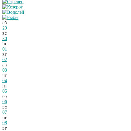
сб
29
вс
30
пн
01
вт
02
ср
03
чт
04
пт
05
сб
06
вс
07
пн
08
вт