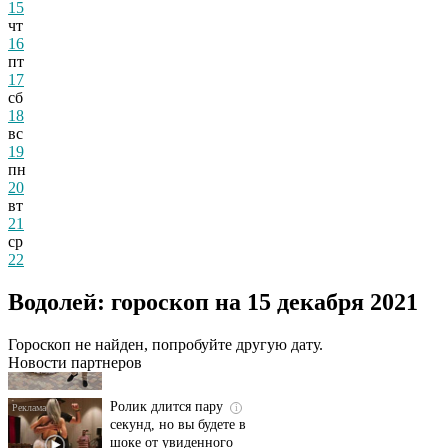
15
чт
16
пт
17
сб
18
вс
19
пн
20
вт
21
ср
22
Этот танец невесты
i
Водолей: гороскоп на 15 декабря 2021
оставит вас без слов!
Пересмотрела 10 раз
Гороскоп не найден, попробуйте другую дату.
Новости партнеров
Ролик длится пару
i
секунд, но вы будете в
шоке от увиденного