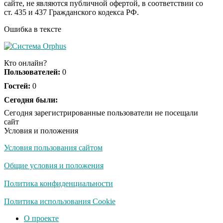
сайте, не являются публичной офертой, в соответствии со
отожгла! Видео не
ст. 435 и 437 Гражданского кодекса РФ.
оставит равнодушным
Ошибка в тексте
США — Южной
i
Корее: «Верни мне
Кто онлайн?
всё, что я подарил —
Пользователей:
0
Patriot и THAAD»
Гостей:
0
Сегодня были:
Экс-бойфренд дочери
i
Борисовой душил ее
Сегодня зарегистрированные пользователи не посещали
из-за макарон
сайт
Условия и положения
Условия пользования сайтом
Общие условия и положения
Политика конфиденциальности
Политика использования Cookie
О проекте