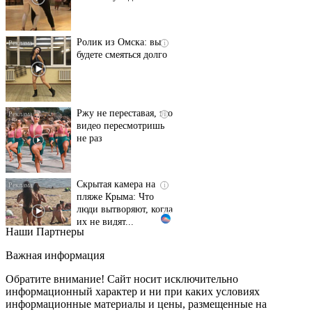
Ролик из Омска: вы
i
будете смеяться долго
Ржу не переставая, это
i
видео пересмотришь
не раз
Скрытая камера на
i
пляже Крыма: Что
люди вытворяют, когда
их не видят...
Наши Партнеры
Ролик длится
i
несколько секунд, а
Важная информация
смеяться вы будете
долго
Обратите внимание! Сайт носит исключительно
информационный характер и ни при каких условиях
информационные материалы и цены, размещенные на
Королева вагона
i