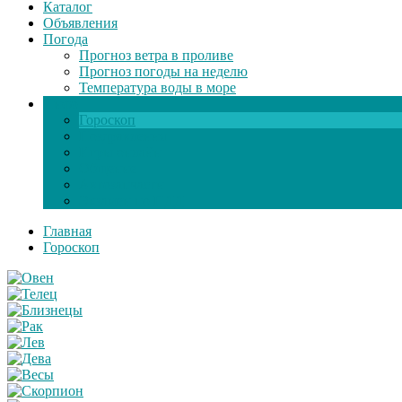
Каталог
Объявления
Погода
Прогноз ветра в проливе
Прогноз погоды на неделю
Температура воды в море
Инфо
Гороскоп
Поздравления
Игры онлайн
Общение
Автозапчасти
Экзамен по ПДД
Главная
Гороскоп