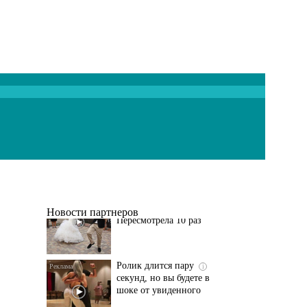
Этот танец невесты
i
оставит вас без слов!
Пересмотрела 10 раз
Новости партнеров
Ролик длится пару
i
секунд, но вы будете в
шоке от увиденного
Ролик из Омска: вы
i
будете смеяться долго