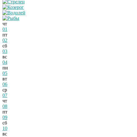
чт
01
пт
02
сб
03
вс
04
пн
05
вт
06
ср
07
чт
08
пт
09
сб
10
вс