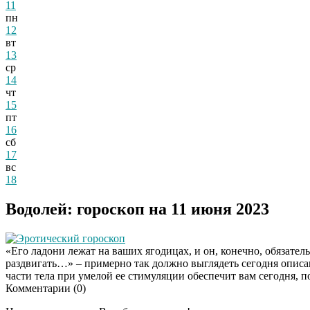
11
пн
12
вт
13
ср
14
чт
15
пт
16
сб
17
вс
18
Водолей: гороскоп на 11 июня 2023
Эротический гороскоп
«Его ладони лежат на ваших ягодицах, и он, конечно, обязател
раздвигать…» – примерно так должно выглядеть сегодня опис
части тела при умелой ее стимуляции обеспечит вам сегодня, 
Комментарии (
0
)