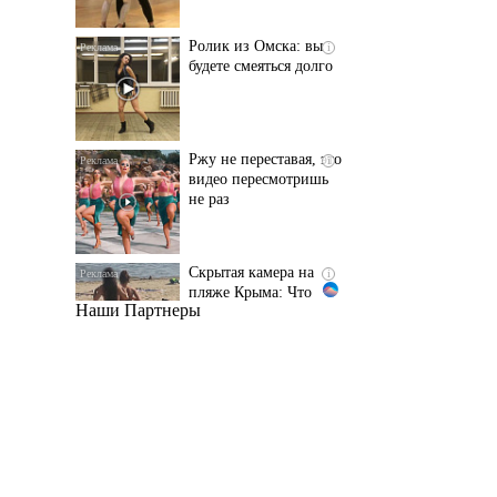
Ржу не переставая, это
i
видео пересмотришь
не раз
Скрытая камера на
i
пляже Крыма: Что
люди вытворяют, когда
их не видят...
Наши Партнеры
Ролик длится
i
несколько секунд, а
смеяться вы будете
долго
Королева вагона
i
отожгла! Видео не
оставит равнодушным