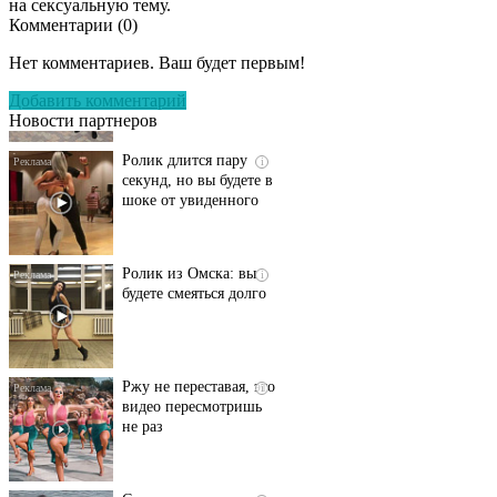
на сексуальную тему.
Комментарии (
0
)
Этот танец невесты
i
оставит вас без слов!
Нет комментариев. Ваш будет первым!
Пересмотрела 10 раз
Добавить комментарий
Новости партнеров
Ролик длится пару
i
секунд, но вы будете в
шоке от увиденного
Ролик из Омска: вы
i
будете смеяться долго
Ржу не переставая, это
i
видео пересмотришь
не раз
Скрытая камера на
i