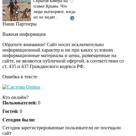
пляже Крыма: Что
люди вытворяют, когда
их не видят...
Наши Партнеры
Ролик длится
i
несколько секунд, а
Важная информация
смеяться вы будете
долго
Обратите внимание! Сайт носит исключительно
информационный характер и ни при каких условиях
информационные материалы и цены, размещенные на
Королева вагона
i
сайте, не являются публичной офертой, в соответствии со
отожгла! Видео не
ст. 435 и 437 Гражданского кодекса РФ.
оставит равнодушным
Ошибка в тексте
Экс-бойфренд дочери
i
Борисовой душил ее
Кто онлайн?
из-за макарон
Пользователей:
0
Гостей:
0
Забывший о
Сегодня были:
i
патриотизме
Сегодня зарегистрированные пользователи не посещали
Плющенко отправляет
сайт
сына выступать за