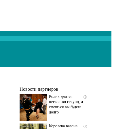
Скрытая камера на
i
пляже Крыма: Что
люди вытворяют, когда
их не видят...
Новости партнеров
Ролик длится
i
несколько секунд, а
смеяться вы будете
долго
Королева вагона
i
отожгла! Видео не