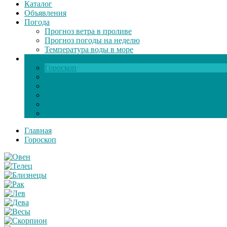
Каталог
Объявления
Погода
Прогноз ветра в проливе
Прогноз погоды на неделю
Температура воды в море
Инфо
Гороскоп
Поздравления
Игры онлайн
Общение
Автозапчасти
Экзамен по ПДД
Главная
Гороскоп