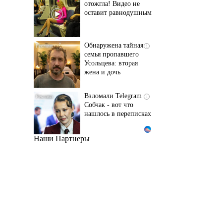
оставит равнодушным
Обнаружена тайная
i
семья пропавшего
Усольцева: вторая
жена и дочь
Взломали Telegram
i
Собчак - вот что
нашлось в переписках
Наши Партнеры
Этот танец невесты
i
оставит вас без слов!
Пересмотрела 10 раз
Ролик длится пару
i
секунд, но вы будете в
шоке от увиденного