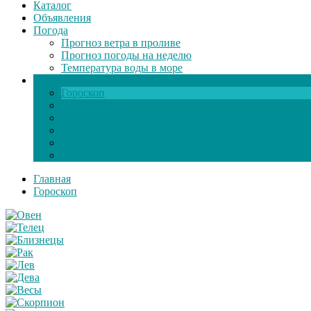
Каталог
Объявления
Погода
Прогноз ветра в проливе
Прогноз погоды на неделю
Температура воды в море
Инфо
Гороскоп
Поздравления
Игры онлайн
Общение
Автозапчасти
Экзамен по ПДД
Главная
Гороскоп