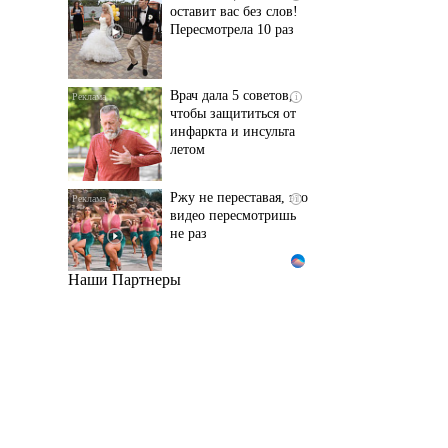
Пересмотрела 10 раз
Врач дала 5 советов,
i
чтобы защититься от
инфаркта и инсульта
летом
Ржу не переставая, это
i
видео пересмотришь
не раз
Наши Партнеры
Ролик длится пару
i
секунд, но вы будете в
шоке от увиденного
Ролик из Омска: вы
i
будете смеяться долго