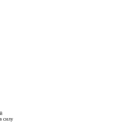
Королева вагона
i
отожгла! Видео не
оставит равнодушным
ой
в силу