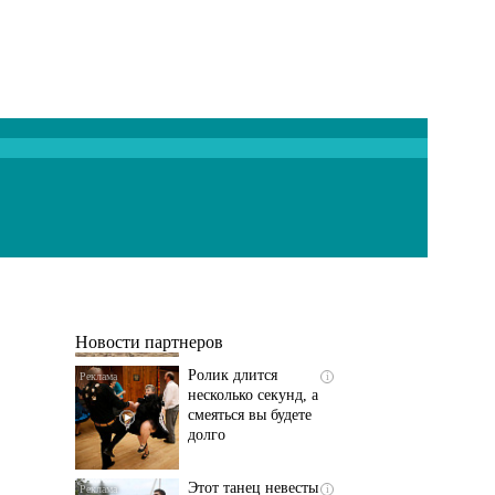
Скрытая камера на
i
пляже Крыма: Что
люди вытворяют, когда
их не видят...
Новости партнеров
Ролик длится
i
несколько секунд, а
смеяться вы будете
долго
Этот танец невесты
i
оставит вас без слов!