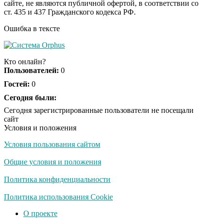
сайте, не являются публичной офертой, в соответствии со
секунд, но вы будете в
ст. 435 и 437 Гражданского кодекса РФ.
шоке от увиденного
Ошибка в тексте
Ролик из Омска: вы
i
будете смеяться долго
Кто онлайн?
Пользователей:
0
Гостей:
0
Ржу не переставая, это
Сегодня были:
i
видео пересмотришь
Сегодня зарегистрированные пользователи не посещали
не раз
сайт
Условия и положения
Условия пользования сайтом
Скрытая камера на
i
пляже Крыма: Что
Общие условия и положения
люди вытворяют, когда
их не видят...
Политика конфиденциальности
Ролик длится
Политика использования Cookie
i
несколько секунд, а
О проекте
смеяться вы будете