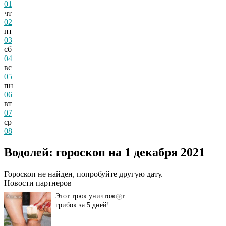
01
чт
02
пт
03
сб
04
вс
05
пн
06
вт
07
ср
08
Даже самый
i
запущенный грибок
Водолей: гороскоп на 1 декабря 2021
исчезнет с корнем,
если перед сном…
Гороскоп не найден, попробуйте другую дату.
Новости партнеров
Этот трюк уничтожает
i
грибок за 5 дней!