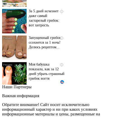
За 5 дней исчезнет
i
даже самый
застарелый грибок:
вот хитрость
Запущенный грибок
i
ссохнется за 1 ночь!
Делюсь рецептом...
Моя бабушка
i
показала, как за 12
дней убрать страшный
грибок ногтя
Наши Партнеры
Этот танец невесты
i
оставит вас без слов!
Важная информация
Пересмотрела 10 раз
Обратите внимание! Сайт носит исключительно
информационный характер и ни при каких условиях
информационные материалы и цены, размещенные на
Ролик длится пару
i