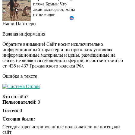
пляже Крыма: Что
люди вытворяют, когда
их не видят...
Наши Партнеры
Ролик длится
i
несколько секунд, а
Важная информация
смеяться вы будете
долго
Обратите внимание! Сайт носит исключительно
информационный характер и ни при каких условиях
информационные материалы и цены, размещенные на
Королева вагона
i
сайте, не являются публичной офертой, в соответствии со
отожгла! Видео не
ст. 435 и 437 Гражданского кодекса РФ.
оставит равнодушным
Ошибка в тексте
Кто онлайн?
Пользователей:
0
Гостей:
0
Сегодня были:
Сегодня зарегистрированные пользователи не посещали
сайт