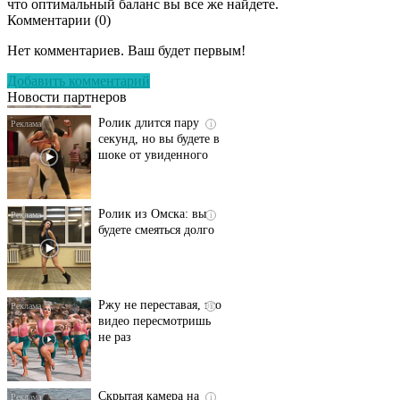
что оптимальный баланс вы все же найдете.
Комментарии (
0
)
Этот танец невесты
i
оставит вас без слов!
Нет комментариев. Ваш будет первым!
Пересмотрела 10 раз
Добавить комментарий
Новости партнеров
Ролик длится пару
i
секунд, но вы будете в
шоке от увиденного
Ролик из Омска: вы
i
будете смеяться долго
Ржу не переставая, это
i
видео пересмотришь
не раз
Скрытая камера на
i