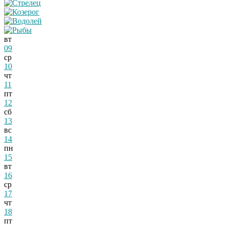
вт
09
ср
10
чт
11
пт
12
сб
13
вс
14
пн
15
вт
16
ср
17
чт
18
пт