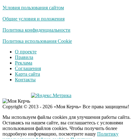
Условия пользования сайтом
Скрытая камера на
i
пляже Крыма: Что
Общие условия и положения
люди вытворяют, когда
их не видят...
Политика конфиденциальности
Ролик длится
Политика использования Cookie
i
несколько секунд, а
О проекте
смеяться вы будете
Правила
долго
Реклама
Соглашения
Королева вагона
i
Карта сайта
отожгла! Видео не
Контакты
оставит равнодушным
Экс-бойфренд дочери
i
Copyright © 2013 - 2026 «Моя Керчь» Все права защищены!
Борисовой душил ее
из-за макарон
Мы используем файлы cookies для улучшения работы сайта.
Оставаясь на нашем сайте, вы соглашаетесь с условиями
использования файлов cookies. Чтобы получить более
подробную информацию, посмотрите нашу
Политику