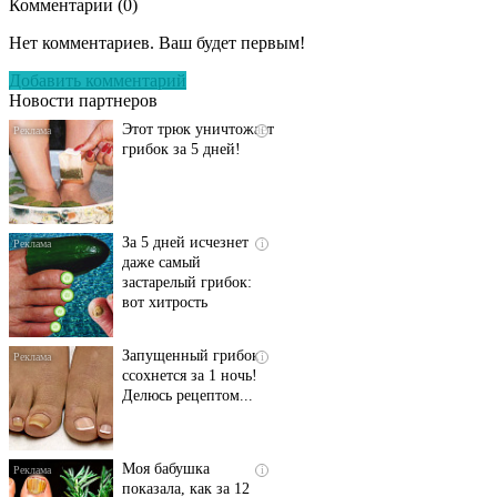
Комментарии (
0
)
Даже самый
i
запущенный грибок
Нет комментариев. Ваш будет первым!
исчезнет с корнем,
если перед сном…
Добавить комментарий
Новости партнеров
Этот трюк уничтожает
i
грибок за 5 дней!
За 5 дней исчезнет
i
даже самый
застарелый грибок:
вот хитрость
Запущенный грибок
i
ссохнется за 1 ночь!
Делюсь рецептом...
Моя бабушка
i
показала, как за 12