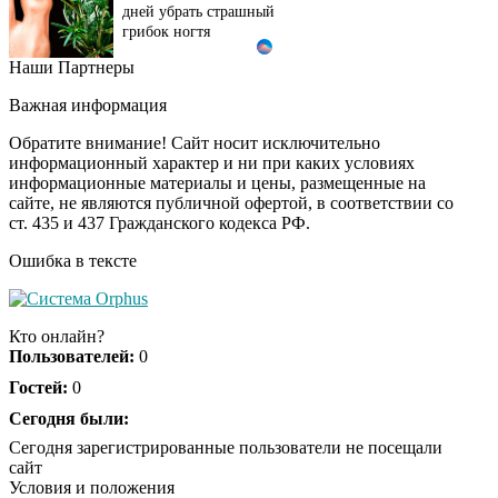
дней убрать страшный
грибок ногтя
Наши Партнеры
Этот танец невесты
i
оставит вас без слов!
Важная информация
Пересмотрела 10 раз
Обратите внимание! Сайт носит исключительно
информационный характер и ни при каких условиях
информационные материалы и цены, размещенные на
Ролик длится пару
i
сайте, не являются публичной офертой, в соответствии со
секунд, но вы будете в
ст. 435 и 437 Гражданского кодекса РФ.
шоке от увиденного
Ошибка в тексте
Ролик из Омска: вы
i
будете смеяться долго
Кто онлайн?
Пользователей:
0
Гостей:
0
Ржу не переставая, это
Сегодня были:
i
видео пересмотришь
Сегодня зарегистрированные пользователи не посещали
не раз
сайт
Условия и положения