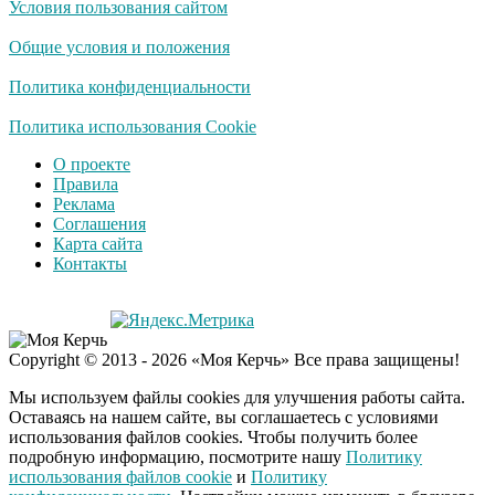
Условия пользования сайтом
Ролик длится
i
несколько секунд, а
Общие условия и положения
смеяться вы будете
долго
Политика конфиденциальности
Королева вагона
Политика использования Cookie
i
отожгла! Видео не
О проекте
оставит равнодушным
Правила
Реклама
Соглашения
Экс-бойфренд дочери
i
Карта сайта
Борисовой душил ее
Контакты
из-за макарон
Забывший о
i
Copyright © 2013 - 2026 «Моя Керчь» Все права защищены!
патриотизме
Плющенко отправляет
Мы используем файлы cookies для улучшения работы сайта.
сына выступать за
Оставаясь на нашем сайте, вы соглашаетесь с условиями
Азербайджан
использования файлов cookies. Чтобы получить более
подробную информацию, посмотрите нашу
Политику
использования файлов cookie
и
Политику