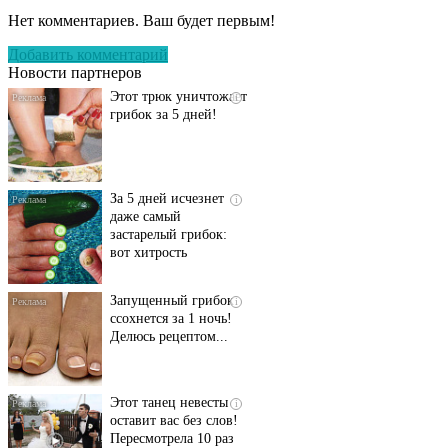
запущенный грибок
Нет комментариев. Ваш будет первым!
исчезнет с корнем,
если перед сном…
Добавить комментарий
Новости партнеров
Этот трюк уничтожает
i
грибок за 5 дней!
За 5 дней исчезнет
i
даже самый
застарелый грибок:
вот хитрость
Запущенный грибок
i
ссохнется за 1 ночь!
Делюсь рецептом...
Этот танец невесты
i
оставит вас без слов!
Пересмотрела 10 раз