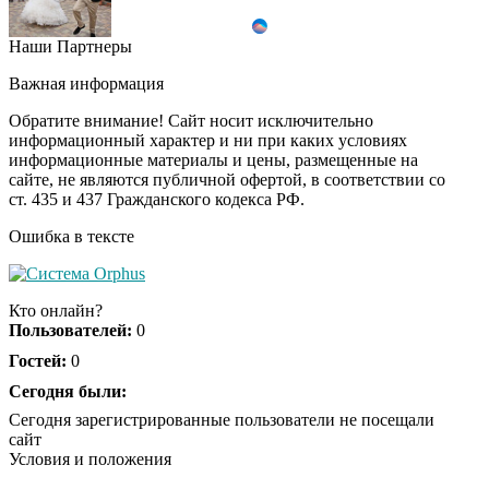
Наши Партнеры
Ролик длится пару
i
секунд, но вы будете в
Важная информация
шоке от увиденного
Обратите внимание! Сайт носит исключительно
информационный характер и ни при каких условиях
информационные материалы и цены, размещенные на
Ролик из Омска: вы
i
сайте, не являются публичной офертой, в соответствии со
будете смеяться долго
ст. 435 и 437 Гражданского кодекса РФ.
Ошибка в тексте
Ржу не переставая, это
i
видео пересмотришь
Кто онлайн?
не раз
Пользователей:
0
Гостей:
0
Скрытая камера на
Сегодня были:
i
пляже Крыма: Что
Сегодня зарегистрированные пользователи не посещали
люди вытворяют, когда
сайт
их не видят...
Условия и положения