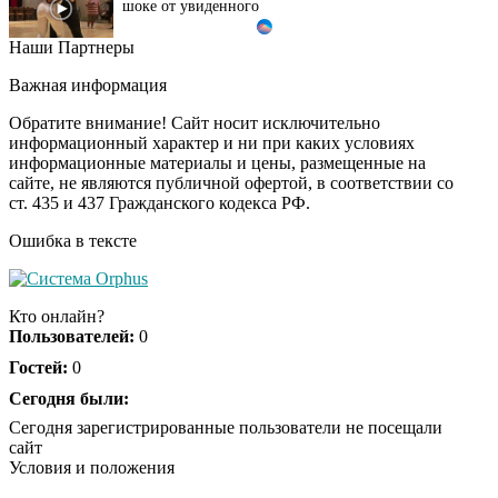
Наши Партнеры
Этот танец невесты
i
оставит вас без слов!
Важная информация
Пересмотрела 10 раз
Обратите внимание! Сайт носит исключительно
информационный характер и ни при каких условиях
информационные материалы и цены, размещенные на
Ролик из Омска: вы
i
сайте, не являются публичной офертой, в соответствии со
будете смеяться долго
ст. 435 и 437 Гражданского кодекса РФ.
Ошибка в тексте
Обнаружена тайная
i
семья пропавшего
Кто онлайн?
Усольцева: вторая
Пользователей:
0
жена и дочь
Гостей:
0
Сегодня были:
Сегодня зарегистрированные пользователи не посещали
сайт
Условия и положения