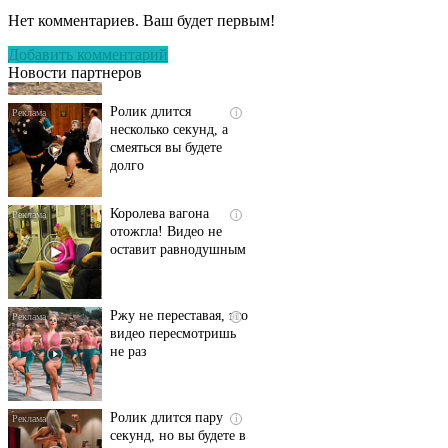
пляже Крыма: Что
Нет комментариев. Ваш будет первым!
люди вытворяют, когда
их не видят...
Добавить комментарий
Новости партнеров
Ролик длится
i
несколько секунд, а
смеяться вы будете
долго
Королева вагона
i
отожгла! Видео не
оставит равнодушным
Ржу не переставая, это
i
видео пересмотришь
не раз
Ролик длится пару
i
секунд, но вы будете в
шоке от увиденного