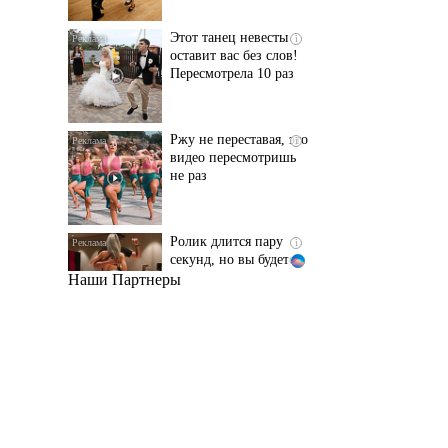
Пересмотрела 10 раз
Ржу не переставая, это
i
видео пересмотришь
не раз
Ролик длится пару
i
секунд, но вы будете в
шоке от увиденного
Наши Партнеры
Ролик из Омска: вы
i
будете смеяться долго
Королева вагона
i
отожгла! Видео не
оставит равнодушным