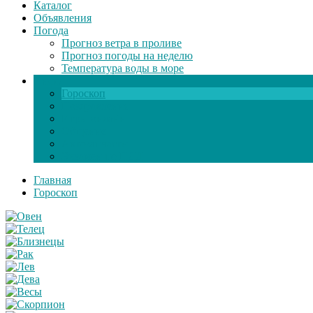
Каталог
Объявления
Погода
Прогноз ветра в проливе
Прогноз погоды на неделю
Температура воды в море
Инфо
Гороскоп
Поздравления
Игры онлайн
Общение
Автозапчасти
Экзамен по ПДД
Главная
Гороскоп