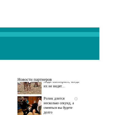
Скрытая камера на
i
пляже Крыма: Что
люди вытворяют, когда
их не видят...
Новости партнеров
Ролик длится
i
несколько секунд, а
смеяться вы будете
долго
Этот танец невесты
i
оставит вас без слов!