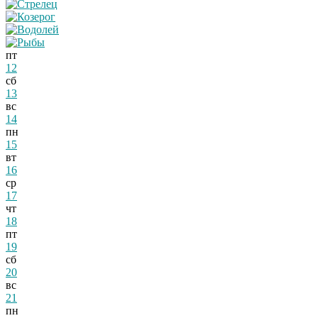
пт
12
сб
13
вс
14
пн
15
вт
16
ср
17
чт
18
пт
19
сб
20
вс
21
пн