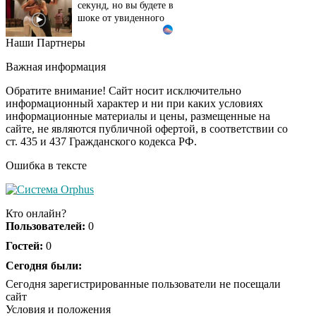
шоке от увиденного
Наши Партнеры
"Потеряли стыд в
i
погоне за "Диором":
Важная информация
Поплавская вмазала
семейке Плющенко
Обратите внимание! Сайт носит исключительно
информационный характер и ни при каких условиях
информационные материалы и цены, размещенные на
Ролик из Омска: вы
i
сайте, не являются публичной офертой, в соответствии со
будете смеяться долго
ст. 435 и 437 Гражданского кодекса РФ.
Ошибка в тексте
Королева вагона
i
отожгла! Видео не
Кто онлайн?
оставит равнодушным
Пользователей:
0
Гостей:
0
Сегодня были:
Сегодня зарегистрированные пользователи не посещали
сайт
Условия и положения