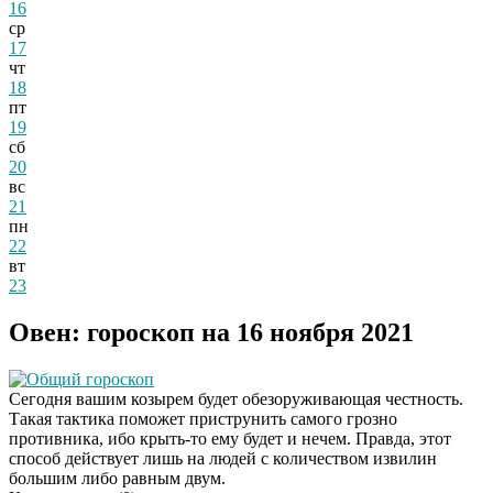
16
ср
17
чт
18
пт
19
сб
20
вс
21
пн
22
вт
23
Овен: гороскоп на 16 ноября 2021
Общий гороскоп
Сегодня вашим козырем будет обезоруживающая честность.
Такая тактика поможет приструнить самого грозно
противника, ибо крыть-то ему будет и нечем. Правда, этот
способ действует лишь на людей с количеством извилин
большим либо равным двум.