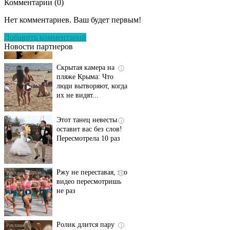
Комментарии (
0
)
Ролик длится
i
несколько секунд, а
Нет комментариев. Ваш будет первым!
смеяться вы будете
долго
Добавить комментарий
Новости партнеров
Скрытая камера на
i
пляже Крыма: Что
люди вытворяют, когда
их не видят...
Этот танец невесты
i
оставит вас без слов!
Пересмотрела 10 раз
Ржу не переставая, это
i
видео пересмотришь
не раз
Ролик длится пару
i
секунд, но вы будете в