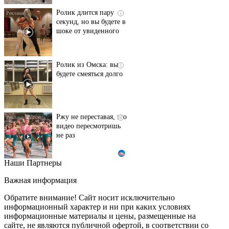
Ролик длится пару
i
секунд, но вы будете в
шоке от увиденного
Ролик из Омска: вы
i
будете смеяться долго
Ржу не переставая, это
i
видео пересмотришь
не раз
Наши Партнеры
Скрытая камера на
i
пляже Крыма: Что
Важная информация
люди вытворяют, когда
их не видят...
Обратите внимание! Сайт носит исключительно
информационный характер и ни при каких условиях
информационные материалы и цены, размещенные на
Ролик длится
i
сайте, не являются публичной офертой, в соответствии со
несколько секунд, а