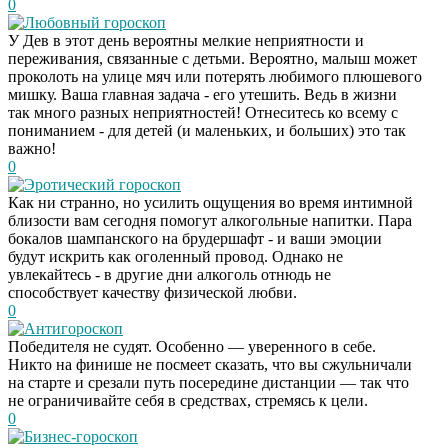
0
Любовный гороскоп
У Дев в этот день вероятны мелкие неприятности и
переживания, связанные с детьми. Вероятно, малыш может
проколоть на улице мяч или потерять любимого плюшевого
мишку. Ваша главная задача - его утешить. Ведь в жизни
так много разных неприятностей! Отнеситесь ко всему с
пониманием - для детей (и маленьких, и больших) это так
важно!
0
Эротический гороскоп
Как ни странно, но усилить ощущения во время интимной
близости вам сегодня помогут алкогольные напитки. Пара
бокалов шампанского на брудершафт - и ваши эмоции
будут искрить как оголенный провод. Однако не
увлекайтесь - в другие дни алкоголь отнюдь не
способствует качеству физической любви.
0
Антигороскоп
Победителя не судят. Особенно — уверенного в себе.
Никто на финише не посмеет сказать, что вы сжульничали
на старте и срезали путь посередине дистанции — так что
не ограничивайте себя в средствах, стремясь к цели.
0
Бизнес-гороскоп