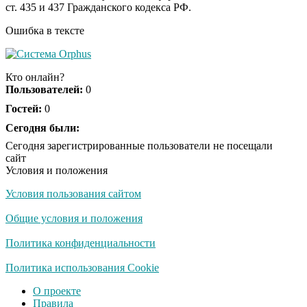
ст. 435 и 437 Гражданского кодекса РФ.
смеяться вы будете
долго
Ошибка в тексте
Королева вагона
i
отожгла! Видео не
Кто онлайн?
оставит равнодушным
Пользователей:
0
Гостей:
0
Экс-бойфренд дочери
Сегодня были:
i
Борисовой душил ее
Сегодня зарегистрированные пользователи не посещали
из-за макарон
сайт
Условия и положения
Условия пользования сайтом
Забывший о
i
патриотизме
Общие условия и положения
Плющенко отправляет
сына выступать за
Политика конфиденциальности
Азербайджан
Политика использования Cookie
О проекте
Правила