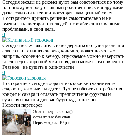
Сегодня звезды не рекомендуют вам советоваться по тому
или иному вопросу с вашими родственниками и друзьями,
даже если они в теории могут дать вам ценный совет.
Постарайтесь принять решение самостоятельно и не
вмешивать посторонних людей, не озабоченных вашими
проблемами, в свои дела.
0
Кулинарный гороскоп
Сегодня весьма желательно воздержаться от употребления
Даже самый
i
алкогольных напитков, что, конечно, может несколько
запущенный грибок
напрячь, особенно к вечеру. Упускаемое можно наверстать
исчезнет с корнем,
за счет еды - хороший ужин вряд ли сможет вам навредить.
если перед сном…
Главное - не кушать в одиночестве.
0
Гороскоп здоровья
Этот трюк уничтожает
i
Постарайтесь сегодня обратить особое внимание на те
грибок за 5 дней!
сладости, которые вы едите. Лучше избегать потребления
конфет и сахара и отдавать предпочтение фруктам и
сухофруктам: они для вас будут куда полезнее.
Новости партнеров
Этот танец невесты
i
оставит вас без слов!
Пересмотрела 10 раз