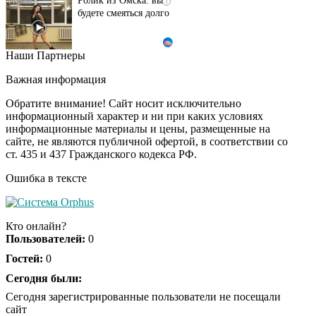
будете смеяться долго
Наши Партнеры
Ржу не переставая, это
i
видео пересмотришь
Важная информация
не раз
Обратите внимание! Сайт носит исключительно
информационный характер и ни при каких условиях
информационные материалы и цены, размещенные на
Скрытая камера на
i
сайте, не являются публичной офертой, в соответствии со
пляже Крыма: Что
ст. 435 и 437 Гражданского кодекса РФ.
люди вытворяют, когда
их не видят...
Ошибка в тексте
Ролик длится
i
несколько секунд, а
Кто онлайн?
смеяться вы будете
Пользователей:
0
долго
Гостей:
0
Королева вагона
Сегодня были:
i
отожгла! Видео не
Сегодня зарегистрированные пользователи не посещали
оставит равнодушным
сайт