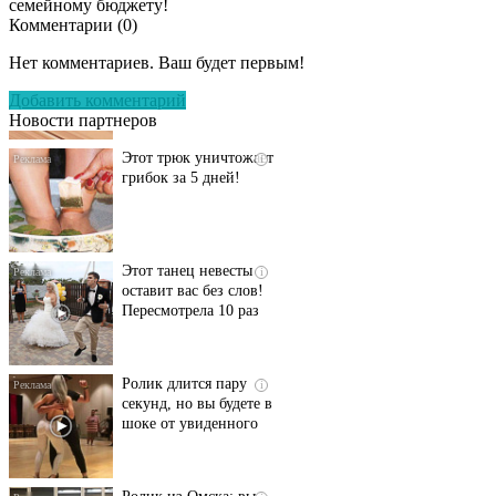
семейному бюджету!
Комментарии (
0
)
Даже самый
i
запущенный грибок
Нет комментариев. Ваш будет первым!
исчезнет с корнем,
если перед сном…
Добавить комментарий
Новости партнеров
Этот трюк уничтожает
i
грибок за 5 дней!
Этот танец невесты
i
оставит вас без слов!
Пересмотрела 10 раз
Ролик длится пару
i
секунд, но вы будете в
шоке от увиденного
Ролик из Омска: вы
i