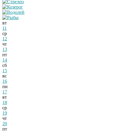
вт
11
ср
12
чт
13
пт
14
сб
15
вс
16
пн
17
вт
18
ср
19
чт
20
пт