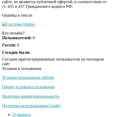
сайте, не являются публичной офертой, в соответствии со
пляже Крыма: Что
ст. 435 и 437 Гражданского кодекса РФ.
люди вытворяют, когда
их не видят...
Ошибка в тексте
Ролик длится
i
несколько секунд, а
Кто онлайн?
смеяться вы будете
Пользователей:
0
долго
Гостей:
0
Сегодня были:
Королева вагона
i
отожгла! Видео не
Сегодня зарегистрированные пользователи не посещали
оставит равнодушным
сайт
Условия и положения
Условия пользования сайтом
Забывший о
i
патриотизме
Общие условия и положения
Плющенко отправляет
сына выступать за
Политика конфиденциальности
Азербайджан
Политика использования Cookie
О проекте