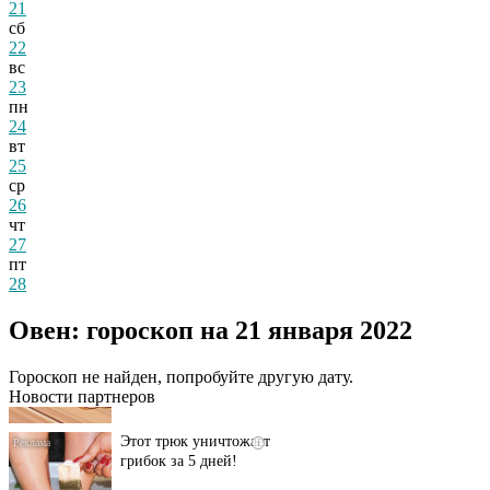
21
сб
22
вс
23
пн
24
вт
25
ср
26
чт
27
пт
28
Даже самый
i
Овен: гороскоп на 21 января 2022
запущенный грибок
исчезнет с корнем,
если перед сном…
Гороскоп не найден, попробуйте другую дату.
Новости партнеров
Этот трюк уничтожает
i
грибок за 5 дней!