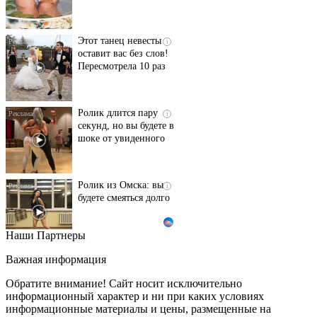
Этот танец невесты
i
оставит вас без слов!
Пересмотрела 10 раз
Ролик длится пару
i
секунд, но вы будете в
шоке от увиденного
Ролик из Омска: вы
i
будете смеяться долго
Наши Партнеры
Ржу не переставая, это
i
видео пересмотришь
Важная информация
не раз
Обратите внимание! Сайт носит исключительно
информационный характер и ни при каких условиях
информационные материалы и цены, размещенные на
Скрытая камера на
i