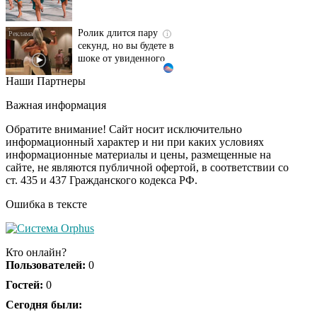
Ролик длится пару
i
секунд, но вы будете в
шоке от увиденного
Наши Партнеры
Этот танец невесты
i
оставит вас без слов!
Важная информация
Пересмотрела 10 раз
Обратите внимание! Сайт носит исключительно
информационный характер и ни при каких условиях
информационные материалы и цены, размещенные на
Ролик из Омска: вы
i
сайте, не являются публичной офертой, в соответствии со
будете смеяться долго
ст. 435 и 437 Гражданского кодекса РФ.
Ошибка в тексте
Кто онлайн?
Пользователей:
0
Гостей:
0
Сегодня были: