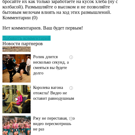
бросайте их как только заработаете на кусок хлеба (ну с
колбасой). Размышляйте о высоком и не позволяйте
бытовым мелочам влиять на ход этих размышлений.
Комментарии (
0
)
Скрытая камера на
i
пляже Крыма: Что
Нет комментариев. Ваш будет первым!
люди вытворяют, когда
их не видят...
Добавить комментарий
Новости партнеров
Ролик длится
i
несколько секунд, а
смеяться вы будете
долго
Королева вагона
i
отожгла! Видео не
оставит равнодушным
Ржу не переставая, это
i
видео пересмотришь
не раз