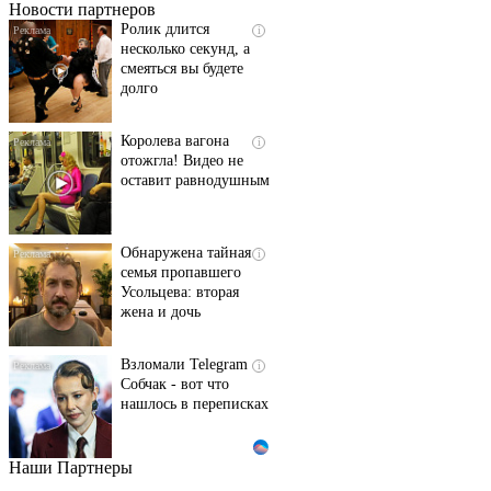
Новости партнеров
Ролик длится
i
несколько секунд, а
смеяться вы будете
долго
Королева вагона
i
отожгла! Видео не
оставит равнодушным
Обнаружена тайная
i
семья пропавшего
Усольцева: вторая
жена и дочь
Взломали Telegram
i
Собчак - вот что
нашлось в переписках
Наши Партнеры
Этот танец невесты
i