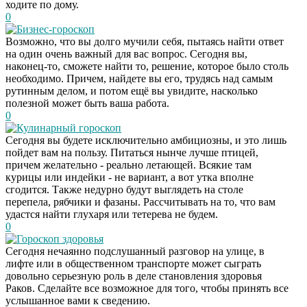
ходите по дому.
0
Бизнес-гороскоп
Возможно, что вы долго мучили себя, пытаясь найти ответ
на один очень важный для вас вопрос. Сегодня вы,
наконец-то, сможете найти то, решение, которое было столь
необходимо. Причем, найдете вы его, трудясь над самым
рутинным делом, и потом ещё вы увидите, насколько
полезной может быть ваша работа.
0
Кулинарный гороскоп
Сегодня вы будете исключительно амбициозны, и это лишь
пойдет вам на пользу. Питаться нынче лучше птицей,
причем желательно - реально летающей. Всякие там
курицы или индейки - не вариант, а вот утка вполне
сгодится. Также недурно будут выглядеть на столе
перепела, рябчики и фазаны. Рассчитывать на то, что вам
удастся найти глухаря или тетерева не будем.
0
Гороскоп здоровья
Сегодня нечаянно подслушанный разговор на улице, в
Скрытая камера на
i
лифте или в общественном транспорте может сыграть
пляже Крыма: Что
довольно серьезную роль в деле становления здоровья
люди вытворяют, когда
Раков. Сделайте все возможное для того, чтобы принять все
их не видят...
услышанное вами к сведению.