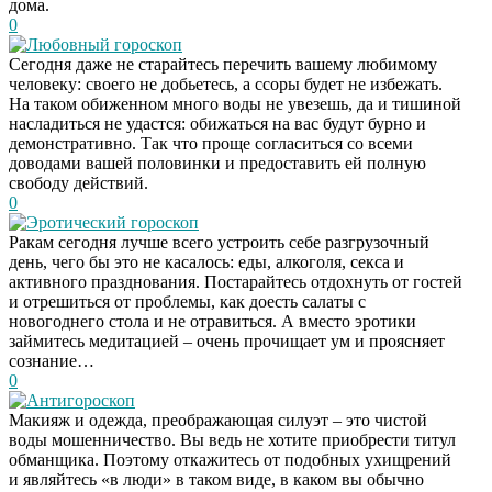
дома.
0
Любовный гороскоп
Сегодня даже не старайтесь перечить вашему любимому
человеку: своего не добьетесь, а ссоры будет не избежать.
На таком обиженном много воды не увезешь, да и тишиной
насладиться не удастся: обижаться на вас будут бурно и
демонстративно. Так что проще согласиться со всеми
доводами вашей половинки и предоставить ей полную
свободу действий.
0
Эротический гороскоп
Ракам сегодня лучше всего устроить себе разгрузочный
день, чего бы это не касалось: еды, алкоголя, секса и
активного празднования. Постарайтесь отдохнуть от гостей
и отрешиться от проблемы, как доесть салаты с
новогоднего стола и не отравиться. А вместо эротики
займитесь медитацией – очень прочищает ум и проясняет
сознание…
0
Антигороскоп
Макияж и одежда, преображающая силуэт – это чистой
воды мошенничество. Вы ведь не хотите приобрести титул
обманщика. Поэтому откажитесь от подобных ухищрений
и являйтесь «в люди» в таком виде, в каком вы обычно