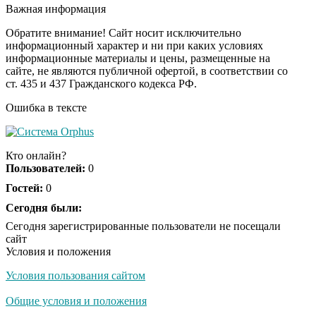
оставит вас без слов!
Важная информация
Пересмотрела 10 раз
Обратите внимание! Сайт носит исключительно
информационный характер и ни при каких условиях
информационные материалы и цены, размещенные на
Ролик длится пару
i
сайте, не являются публичной офертой, в соответствии со
секунд, но вы будете в
ст. 435 и 437 Гражданского кодекса РФ.
шоке от увиденного
Ошибка в тексте
Ржу не переставая, это
i
видео пересмотришь
Кто онлайн?
не раз
Пользователей:
0
Гостей:
0
Как пенсионеры 1945-
Сегодня были:
i
1965 годов могут
Сегодня зарегистрированные пользователи не посещали
получить доплаты за
сайт
советский стаж
Условия и положения
Условия пользования сайтом
Какие товары
i
пропадут из
Общие условия и положения
магазинов с 1 августа