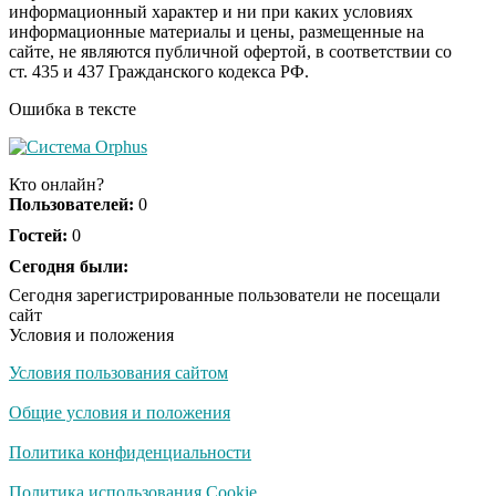
информационный характер и ни при каких условиях
информационные материалы и цены, размещенные на
Ролик длится пару
i
сайте, не являются публичной офертой, в соответствии со
секунд, но вы будете в
ст. 435 и 437 Гражданского кодекса РФ.
шоке от увиденного
Ошибка в тексте
Ролик из Омска: вы
i
будете смеяться долго
Кто онлайн?
Пользователей:
0
Гостей:
0
Ржу не переставая, это
Сегодня были:
i
видео пересмотришь
Сегодня зарегистрированные пользователи не посещали
не раз
сайт
Условия и положения
Условия пользования сайтом
Скрытая камера на
i
пляже Крыма: Что
Общие условия и положения
люди вытворяют, когда
их не видят...
Политика конфиденциальности
Ролик длится
Политика использования Cookie
i