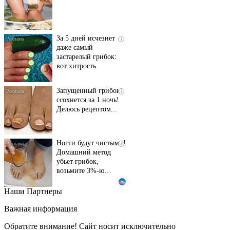
За 5 дней исчезнет
i
даже самый
застарелый грибок:
вот хитрость
Запущенный грибок
i
ссохнется за 1 ночь!
Делюсь рецептом...
Ногти будут чистыми!
i
Домашний метод
убьет грибок,
возьмите 3%-ю…
Наши Партнеры
Этот танец невесты
i
оставит вас без слов!
Важная информация
Пересмотрела 10 раз
Обратите внимание! Сайт носит исключительно