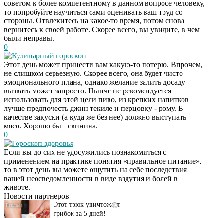
советом к более компетентному в данном вопросе человеку,
то попробуйте научиться сами оценивать ваш труд со
стороны. Отвлекитесь на какое-то время, потом снова
вернитесь к своей работе. Скорее всего, вы увидите, в чем
были неправы.
0
Кулинарный гороскоп
Этот день может принести вам какую-то потерю. Впрочем,
не слишком серьезную. Скорее всего, она будет чисто
эмоционального плана, однако желание залить досаду
вызвать может запросто. Нынче не рекомендуется
использовать для этой цели пиво, из крепких напитков
лучше предпочесть джин текиле и перцовку - рому. В
качестве закуски (а куда же без нее) должно выступать
мясо. Хорошо бы - свинина.
0
Гороскоп здоровья
Если вы до сих не удосужились познакомиться с
Даже самый
i
применением на практике понятия «правильное питание»,
запущенный грибок
то в этот день вы можете ощутить на себе последствия
исчезнет с корнем,
вашей неосведомленности в виде вздутия и болей в
если перед сном…
животе.
Новости партнеров
Этот трюк уничтожает
i
грибок за 5 дней!