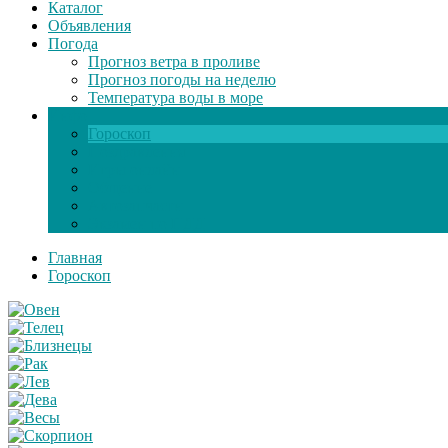
Каталог
Объявления
Погода
Прогноз ветра в проливе
Прогноз погоды на неделю
Температура воды в море
Инфо
Гороскоп
Поздравления
Игры онлайн
Общение
Автозапчасти
Экзамен по ПДД
Главная
Гороскоп