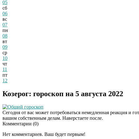
05
сб
06
вс
07
пн
08
вт
09
ср
10
чт
11
пт
12
Козерог: гороскоп на 5 августа 2022
Общий гороскоп
Сегодня от вас может потребоваться немедленная реакция и го
вашим собственным делам. Наверстаете после.
Комментарии (
0
)
Нет комментариев. Ваш будет первым!