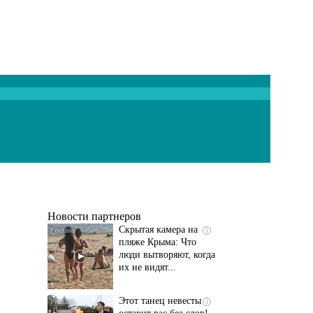
Ролик длится
i
несколько секунд, а
смеяться вы будете
долго
Новости партнеров
Скрытая камера на
i
пляже Крыма: Что
люди вытворяют, когда
их не видят...
Этот танец невесты
i
оставит вас без слов!