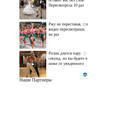
Пересмотрела 10 раз
Ржу не переставая, это
i
видео пересмотришь
не раз
Ролик длится пару
i
секунд, но вы будете в
шоке от увиденного
Наши Партнеры
Ролик из Омска: вы
i
будете смеяться долго
Королева вагона
i
отожгла! Видео не
оставит равнодушным