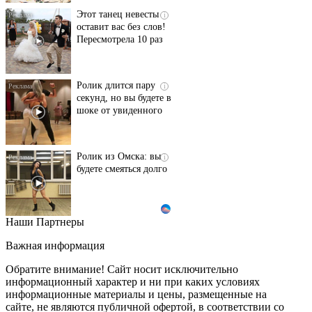
Этот танец невесты
i
оставит вас без слов!
Пересмотрела 10 раз
Ролик длится пару
i
секунд, но вы будете в
шоке от увиденного
Ролик из Омска: вы
i
будете смеяться долго
Наши Партнеры
Ржу не переставая, это
i
видео пересмотришь
Важная информация
не раз
Обратите внимание! Сайт носит исключительно
информационный характер и ни при каких условиях
информационные материалы и цены, размещенные на
Скрытая камера на
i
сайте, не являются публичной офертой, в соответствии со
пляже Крыма: Что