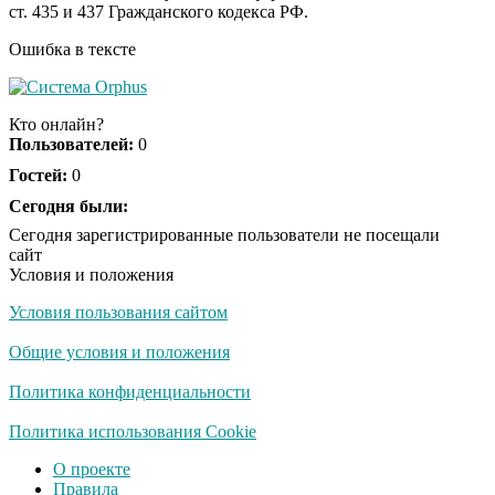
ст. 435 и 437 Гражданского кодекса РФ.
люди вытворяют, когда
их не видят...
Ошибка в тексте
Ролик длится
i
несколько секунд, а
Кто онлайн?
смеяться вы будете
Пользователей:
0
долго
Гостей:
0
Королева вагона
Сегодня были:
i
отожгла! Видео не
Сегодня зарегистрированные пользователи не посещали
оставит равнодушным
сайт
Условия и положения
Условия пользования сайтом
Экс-бойфренд дочери
i
Борисовой душил ее
Общие условия и положения
из-за макарон
Политика конфиденциальности
Политика использования Cookie
О проекте
Правила