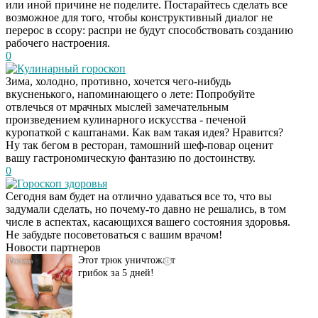
или иной причине не поделите. Постарайтесь сделать все
возможное для того, чтобы конструктивный диалог не
перерос в ссору: распри не будут способствовать созданию
рабочего настроения.
0
Кулинарный гороскоп
Зима, холодно, противно, хочется чего-нибудь
вкусненького, напоминающего о лете: Попробуйте
отвлечься от мрачных мыслей замечательным
произведением кулинарного искусства - печеной
куропаткой с каштанами. Как вам такая идея? Нравится?
Ну так бегом в ресторан, тамошний шеф-повар оценит
вашу гастрономическую фантазию по достоинству.
0
Гороскоп здоровья
Даже самый
i
Сегодня вам будет на отлично удаваться все то, что вы
запущенный грибок
задумали сделать, но почему-то давно не решались, в том
исчезнет с корнем,
числе в аспектах, касающихся вашего состояния здоровья.
если перед сном…
Не забудьте посоветоваться с вашим врачом!
Новости партнеров
Этот трюк уничтожает
i
грибок за 5 дней!