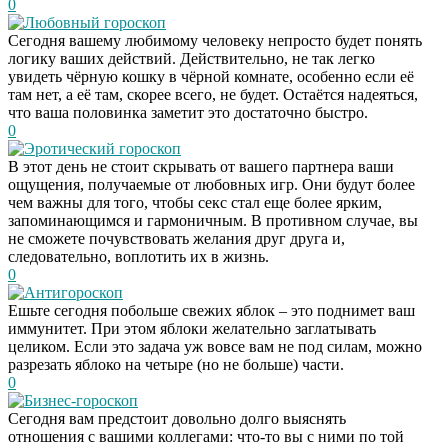
0
Любовный гороскоп
Сегодня вашему любимому человеку непросто будет понять
логику ваших действий. Действительно, не так легко
увидеть чёрную кошку в чёрной комнате, особенно если её
там нет, а её там, скорее всего, не будет. Остаётся надеяться,
что ваша половинка заметит это достаточно быстро.
0
Эротический гороскоп
В этот день не стоит скрывать от вашего партнера ваши
ощущения, получаемые от любовных игр. Они будут более
чем важны для того, чтобы секс стал еще более ярким,
запоминающимся и гармоничным. В противном случае, вы
не сможете почувствовать желания друг друга и,
следовательно, воплотить их в жизнь.
0
Антигороскоп
Ешьте сегодня побольше свежих яблок – это поднимет ваш
иммунитет. При этом яблоки желательно заглатывать
целиком. Если это задача уж вовсе вам не под силам, можно
разрезать яблоко на четыре (но не больше) части.
0
Бизнес-гороскоп
Сегодня вам предстоит довольно долго выяснять
отношения с вашими коллегами: что-то вы с ними по той