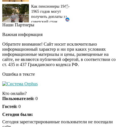
1965 годов могут
получить доплаты за
советский стаж
Наши Партнеры
Ржу не переставая, это
i
видео пересмотришь
Важная информация
не раз
Обратите внимание! Сайт носит исключительно
информационный характер и ни при каких условиях
информационные материалы и цены, размещенные на
Ролик из Омска: вы
i
сайте, не являются публичной офертой, в соответствии со
будете смеяться долго
ст. 435 и 437 Гражданского кодекса РФ.
Ошибка в тексте
Королева вагона
i
отожгла! Видео не
Кто онлайн?
оставит равнодушным
Пользователей:
0
Гостей:
0
Сегодня были:
Сегодня зарегистрированные пользователи не посещали
сайт