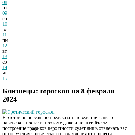
08
пт
09
сб
10
вс
11
пн
12
вт
13
ср
14
чт
15
Близнецы: гороскоп на 8 февраля
2024
Эротический гороскоп
В этот день нереально предсказать поведение вашего
партнера в постели, поэтому даже и не пытайтесь:
построение графиков вероятности будет лишь отвлекать вас
от получения эротического наслаждения от процесса