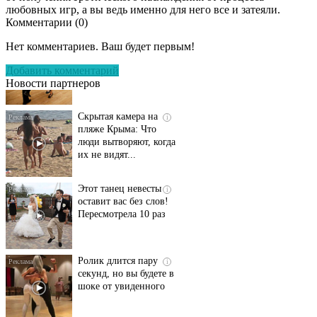
любовных игр, а вы ведь именно для него все и затеяли.
Комментарии (
0
)
Ролик длится
i
несколько секунд, а
Нет комментариев. Ваш будет первым!
смеяться вы будете
долго
Добавить комментарий
Новости партнеров
Скрытая камера на
i
пляже Крыма: Что
люди вытворяют, когда
их не видят...
Этот танец невесты
i
оставит вас без слов!
Пересмотрела 10 раз
Ролик длится пару
i
секунд, но вы будете в
шоке от увиденного
Как пенсионеры 1945-
i