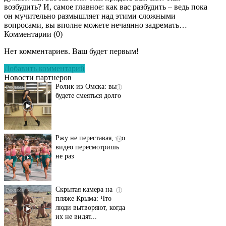
Пересмотрела 10 раз
возбудить? И, самое главное: как вас разбудить – ведь пока
он мучительно размышляет над этими сложными
вопросами, вы вполне можете нечаянно задремать…
Комментарии (
0
)
Ролик длится пару
i
секунд, но вы будете в
Нет комментариев. Ваш будет первым!
шоке от увиденного
Добавить комментарий
Новости партнеров
Ролик из Омска: вы
i
будете смеяться долго
Ржу не переставая, это
i
видео пересмотришь
не раз
Скрытая камера на
i
пляже Крыма: Что
люди вытворяют, когда
их не видят...