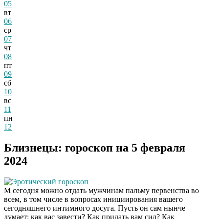
05
вт
06
ср
07
чт
08
пт
09
сб
10
вс
11
пн
12
Близнецы: гороскоп на 5 февраля
2024
Эротический гороскоп
М сегодня можно отдать мужчинам пальму первенства во
всем, в том числе в вопросах инициирования вашего
Этот танец невесты
i
сегодняшнего интимного досуга. Пусть он сам нынче
оставит вас без слов!
думает: как вас завести? Как придать вам сил? Как