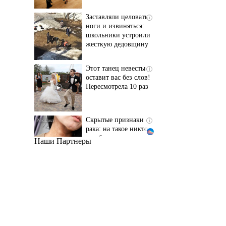
школьники устроили
жесткую дедовщину
Этот танец невесты
i
оставит вас без слов!
Пересмотрела 10 раз
Скрытые признаки
i
рака: на такое никто
не обращает
внимание, а зря!
Наши Партнеры
Ржу не переставая, это
i
видео пересмотришь
не раз
Ролик длится пару
i
секунд, но вы будете в
шоке от увиденного