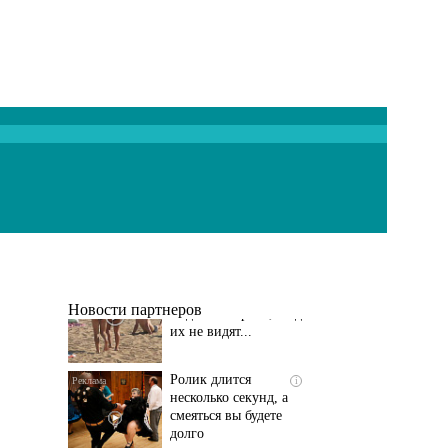
Скрытая камера на
i
пляже Крыма: Что
люди вытворяют, когда
их не видят...
Новости партнеров
Ролик длится
i
несколько секунд, а
смеяться вы будете
долго
Заставляли целовать
i
ноги и извиняться: