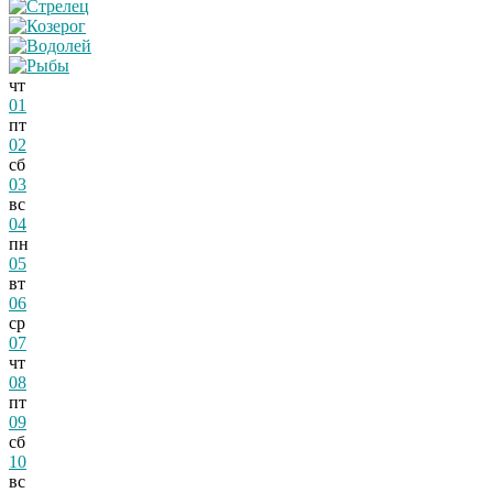
чт
01
пт
02
сб
03
вс
04
пн
05
вт
06
ср
07
чт
08
пт
09
сб
10
вс