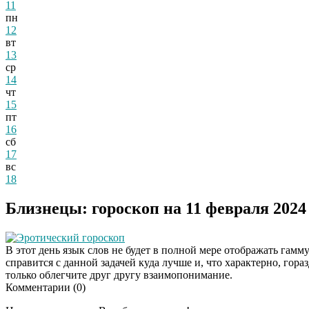
11
пн
12
вт
13
ср
14
чт
15
пт
16
сб
17
вс
18
Близнецы: гороскоп на 11 февраля 2024
Эротический гороскоп
В этот день язык слов не будет в полной мере отображать гамм
справится с данной задачей куда лучше и, что характерно, гора
только облегчите друг другу взаимопонимание.
Комментарии (
0
)