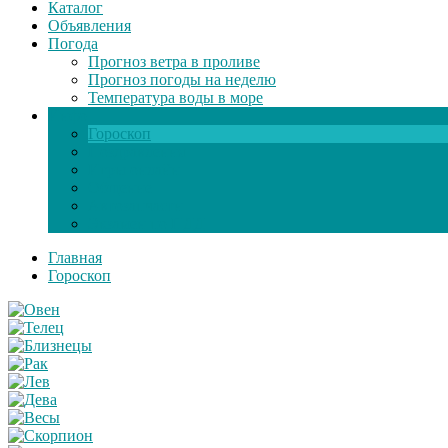
Каталог
Объявления
Погода
Прогноз ветра в проливе
Прогноз погоды на неделю
Температура воды в море
Инфо
Гороскоп
Поздравления
Игры онлайн
Общение
Автозапчасти
Экзамен по ПДД
Главная
Гороскоп