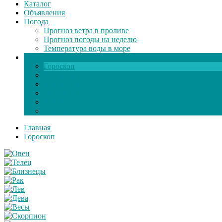
Каталог
Объявления
Погода
Прогноз ветра в проливе
Прогноз погоды на неделю
Температура воды в море
Инфо
Гороскоп
Поздравления
Игры онлайн
Общение
Автозапчасти
Экзамен по ПДД
Главная
Гороскоп