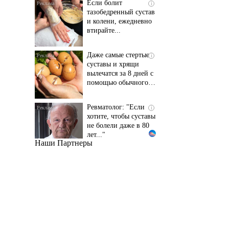
и колени, ежедневно
втирайте...
Даже самые стертые
i
суставы и хрящи
вылечатся за 8 дней с
помощью обычного…
Ревматолог: "Если
i
хотите, чтобы суставы
не болели даже в 80
лет..."
Наши Партнеры
Даже самый
i
запущенный грибок
исчезнет с корнем,
если перед сном…
Этот трюк уничтожает
i
грибок за 5 дней!