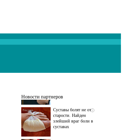
Если болят
i
тазобедренный сустав
и колени, немедленно
исключите...
Новости партнеров
Суставы болят не от
i
старости. Найден
злейший враг боли в
суставах
Если болит
i
тазобедренный сустав