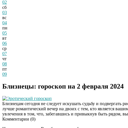
02
сб
03
вс
04
пн
05
вт
06
ср
07
чт
08
пт
09
Близнецы: гороскоп на 2 февраля 2024
Эротический гороскоп
Близнецам сегодня не следует искушать судьбу и подвергать р
лучше романтический вечер на двоих с тем, кто является ваши
увлечения в том, что, забегавшись и привыкнув быть рядом, вы
Комментарии (
0
)