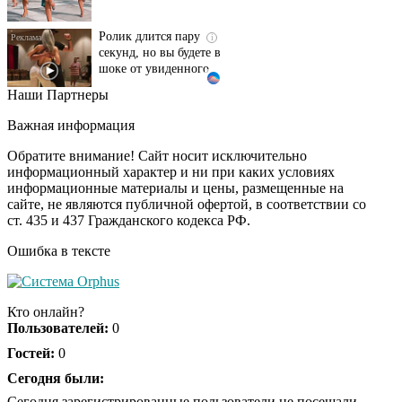
Ролик длится пару
i
секунд, но вы будете в
шоке от увиденного
Наши Партнеры
Скрытые признаки
i
рака: на такое никто
Важная информация
не обращает
внимание, а зря!
Обратите внимание! Сайт носит исключительно
информационный характер и ни при каких условиях
информационные материалы и цены, размещенные на
Канадская гимнастка
i
сайте, не являются публичной офертой, в соответствии со
Беззубенко
ст. 435 и 437 Гражданского кодекса РФ.
призналась, чем ее
разочаровала Москва
Ошибка в тексте
Ролик из Омска: вы
i
будете смеяться долго
Кто онлайн?
Пользователей:
0
Гостей:
0
Сегодня были:
Королева вагона
i
отожгла! Видео не
Сегодня зарегистрированные пользователи не посещали