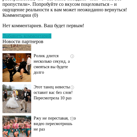
пропустили». Попробуйте со вкусом поцеловаться – и
ощущение реальности к вам может неожиданно вернуться!
Комментарии (
0
)
Скрытая камера на
i
пляже Крыма: Что
Нет комментариев. Ваш будет первым!
люди вытворяют, когда
их не видят...
Добавить комментарий
Новости партнеров
Ролик длится
i
несколько секунд, а
смеяться вы будете
долго
Этот танец невесты
i
оставит вас без слов!
Пересмотрела 10 раз
Ржу не переставая, это
i
видео пересмотришь
не раз