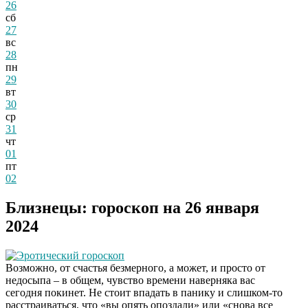
26
сб
27
вс
28
пн
29
вт
30
ср
31
чт
01
пт
02
Близнецы: гороскоп на 26 января
2024
Эротический гороскоп
Возможно, от счастья безмерного, а может, и просто от
недосыпа – в общем, чувство времени наверняка вас
сегодня покинет. Не стоит впадать в панику и слишком-то
расстраиваться, что «вы опять опоздали» или «снова все