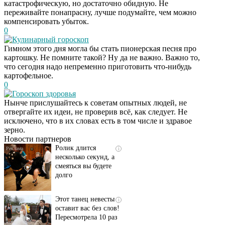
катастрофическую, но достаточно обидную. Не
переживайте понапрасну, лучше подумайте, чем можно
компенсировать убыток.
0
Кулинарный гороскоп
Гимном этого дня могла бы стать пионерская песня про
картошку. Не помните такой? Ну да не важно. Важно то,
что сегодня надо непременно приготовить что-нибудь
картофельное.
0
Гороскоп здоровья
Скрытая камера на
i
Нынче прислушайтесь к советам опытных людей, не
пляже Крыма: Что
отвергайте их идеи, не проверив всё, как следует. Не
люди вытворяют, когда
исключено, что в их словах есть в том числе и здравое
их не видят...
зерно.
Новости партнеров
Ролик длится
i
несколько секунд, а
смеяться вы будете
долго
Этот танец невесты
i
оставит вас без слов!
Пересмотрела 10 раз