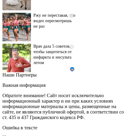
Ржу не переставая, это
i
видео пересмотришь
не раз
Врач дала 5 советов,
i
чтобы защититься от
инфаркта и инсульта
летом
Наши Партнеры
Ролик длится пару
i
секунд, но вы будете в
Важная информация
шоке от увиденного
Обратите внимание! Сайт носит исключительно
информационный характер и ни при каких условиях
информационные материалы и цены, размещенные на
Ролик из Омска: вы
i
сайте, не являются публичной офертой, в соответствии со
будете смеяться долго
ст. 435 и 437 Гражданского кодекса РФ.
Ошибка в тексте