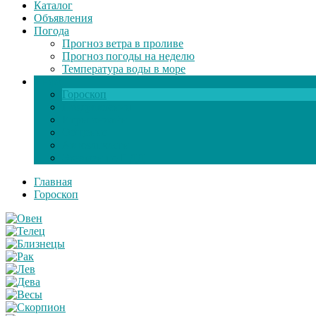
Каталог
Объявления
Погода
Прогноз ветра в проливе
Прогноз погоды на неделю
Температура воды в море
Инфо
Гороскоп
Поздравления
Игры онлайн
Общение
Автозапчасти
Экзамен по ПДД
Главная
Гороскоп