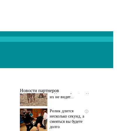
Скрытая камера на
i
пляже Крыма: Что
люди вытворяют, когда
их не видят...
Новости партнеров
Ролик длится
i
несколько секунд, а
смеяться вы будете
долго
Королева вагона
i
отожгла! Видео не