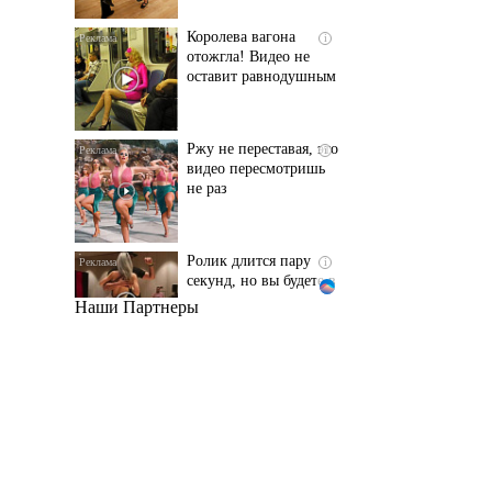
оставит равнодушным
Ржу не переставая, это
i
видео пересмотришь
не раз
Ролик длится пару
i
секунд, но вы будете в
шоке от увиденного
Наши Партнеры
Этот танец невесты
i
оставит вас без слов!
Пересмотрела 10 раз
Ролик из Омска: вы
i
будете смеяться долго