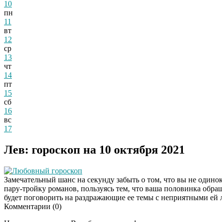
10
пн
11
вт
12
ср
13
чт
14
пт
15
сб
16
вс
17
Лев: гороскоп на 10 октября 2021
Любовный гороскоп
Замечательный шанс на секунду забыть о том, что вы не одинок
пару-тройку романов, пользуясь тем, что ваша половинка обра
будет поговорить на раздражающие ее темы с неприятными ей л
Комментарии (
0
)