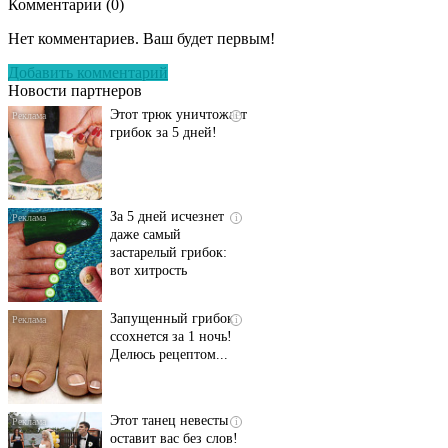
Комментарии (
0
)
Даже самый
i
запущенный грибок
Нет комментариев. Ваш будет первым!
исчезнет с корнем,
если перед сном…
Добавить комментарий
Новости партнеров
Этот трюк уничтожает
i
грибок за 5 дней!
За 5 дней исчезнет
i
даже самый
застарелый грибок:
вот хитрость
Запущенный грибок
i
ссохнется за 1 ночь!
Делюсь рецептом...
Этот танец невесты
i
оставит вас без слов!