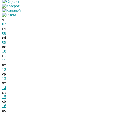
чт
07
пт
08
сб
09
вс
10
пн
11
вт
12
ср
13
чт
14
пт
15
сб
16
вс