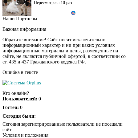
Пересмотрела 10 раз
Наши Партнеры
Ролик длится пару
i
секунд, но вы будете в
Важная информация
шоке от увиденного
Обратите внимание! Сайт носит исключительно
информационный характер и ни при каких условиях
информационные материалы и цены, размещенные на
Ролик из Омска: вы
i
сайте, не являются публичной офертой, в соответствии со
будете смеяться долго
ст. 435 и 437 Гражданского кодекса РФ.
Ошибка в тексте
Ржу не переставая, это
i
видео пересмотришь
Кто онлайн?
не раз
Пользователей:
0
Гостей:
0
Скрытая камера на
Сегодня были:
i
пляже Крыма: Что
Сегодня зарегистрированные пользователи не посещали
люди вытворяют, когда
сайт
их не видят...
Условия и положения