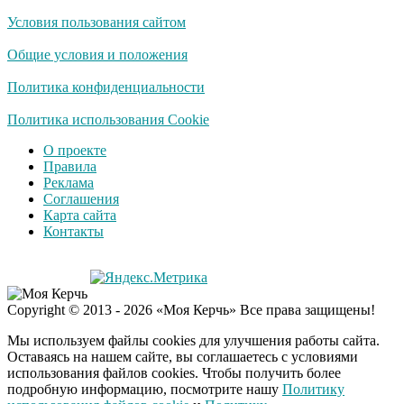
Условия пользования сайтом
Ролик длится
i
несколько секунд, а
Общие условия и положения
смеяться вы будете
долго
Политика конфиденциальности
Королева вагона
Политика использования Cookie
i
отожгла! Видео не
О проекте
оставит равнодушным
Правила
Реклама
Соглашения
США — Южной
i
Карта сайта
Корее: «Верни мне
Контакты
всё, что я подарил —
Patriot и THAAD»
Деньги придут
i
Copyright © 2013 - 2026 «Моя Керчь» Все права защищены!
раньше пенсии: кто в
2026 году получит
Мы используем файлы cookies для улучшения работы сайта.
выплаты досрочно
Оставаясь на нашем сайте, вы соглашаетесь с условиями
использования файлов cookies. Чтобы получить более
подробную информацию, посмотрите нашу
Политику
Экс-бойфренд дочери
i