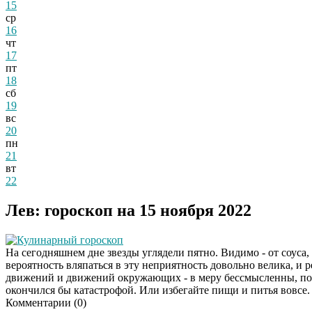
15
ср
16
чт
17
пт
18
сб
19
вс
20
пн
21
вт
22
Лев: гороскоп на 15 ноября 2022
Кулинарный гороскоп
На сегодняшнем дне звезды углядели пятно. Видимо - от соуса, 
вероятность вляпаться в эту неприятность довольно велика, и
движений и движений окружающих - в меру бессмысленны, пост
окончился бы катастрофой. Или избегайте пищи и питья вовсе.
Комментарии (
0
)