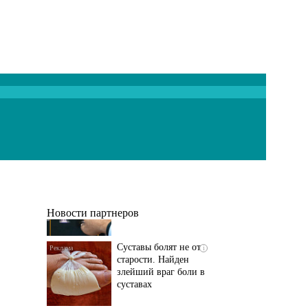
Если болят
i
тазобедренный сустав
и колени, немедленно
исключите...
Новости партнеров
Суставы болят не от
i
старости. Найден
злейший враг боли в
суставах
Если болит
i
тазобедренный сустав