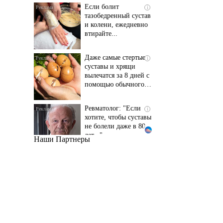
и колени, ежедневно
втирайте...
Даже самые стертые
i
суставы и хрящи
вылечатся за 8 дней с
помощью обычного…
Ревматолог: "Если
i
хотите, чтобы суставы
не болели даже в 80
лет..."
Наши Партнеры
Даже самый
i
запущенный грибок
исчезнет с корнем,
если перед сном…
Этот трюк уничтожает
i
грибок за 5 дней!