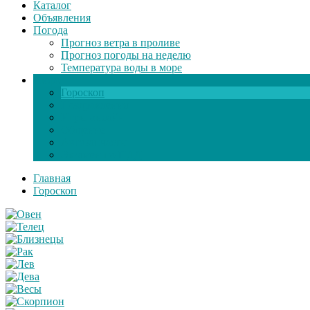
Каталог
Объявления
Погода
Прогноз ветра в проливе
Прогноз погоды на неделю
Температура воды в море
Инфо
Гороскоп
Поздравления
Игры онлайн
Общение
Автозапчасти
Экзамен по ПДД
Главная
Гороскоп