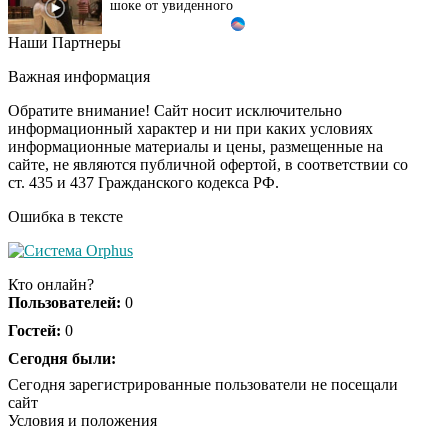
Наши Партнеры
Этот танец невесты
i
оставит вас без слов!
Важная информация
Пересмотрела 10 раз
Обратите внимание! Сайт носит исключительно
информационный характер и ни при каких условиях
информационные материалы и цены, размещенные на
Ролик из Омска: вы
i
сайте, не являются публичной офертой, в соответствии со
будете смеяться долго
ст. 435 и 437 Гражданского кодекса РФ.
Ошибка в тексте
Кто онлайн?
Пользователей:
0
Гостей:
0
Сегодня были:
Сегодня зарегистрированные пользователи не посещали
сайт
Условия и положения