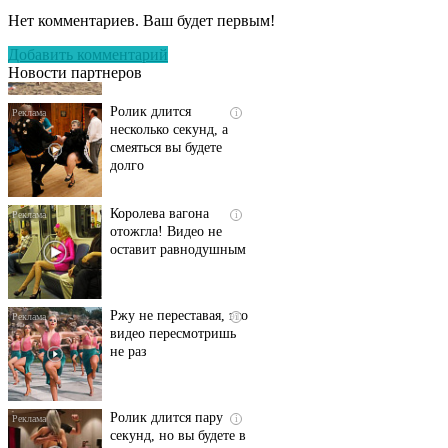
пляже Крыма: Что
Нет комментариев. Ваш будет первым!
люди вытворяют, когда
их не видят...
Добавить комментарий
Новости партнеров
Ролик длится
i
несколько секунд, а
смеяться вы будете
долго
Королева вагона
i
отожгла! Видео не
оставит равнодушным
Ржу не переставая, это
i
видео пересмотришь
не раз
Ролик длится пару
i
секунд, но вы будете в
шоке от увиденного