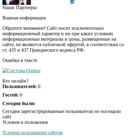
Наши Партнеры
Врач дала 5 советов,
i
чтобы защититься от
Важная информация
инфаркта и инсульта
летом
Обратите внимание! Сайт носит исключительно
информационный характер и ни при каких условиях
информационные материалы и цены, размещенные на
"Потеряли стыд в
i
сайте, не являются публичной офертой, в соответствии со
погоне за "Диором":
ст. 435 и 437 Гражданского кодекса РФ.
Поплавская вмазала
семейке Плющенко
Ошибка в тексте
Ржу не переставая, это
i
видео пересмотришь
Кто онлайн?
не раз
Пользователей:
0
Гостей:
0
Ролик длится пару
Сегодня были:
i
секунд, но вы будете в
Сегодня зарегистрированные пользователи не посещали
шоке от увиденного
сайт
Условия и положения
Условия пользования сайтом
Ролик из Омска: вы
i