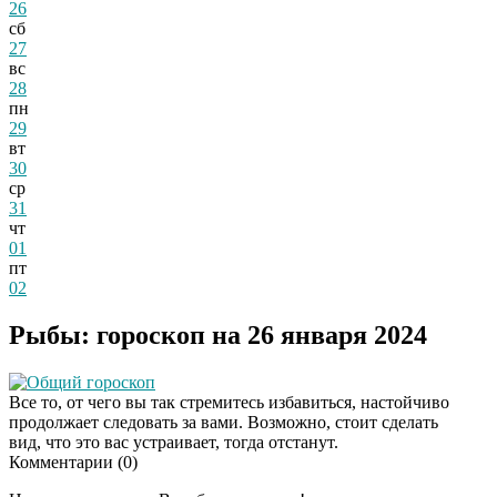
26
сб
27
вс
28
пн
29
вт
30
ср
31
чт
01
пт
02
Рыбы: гороскоп на 26 января 2024
Общий гороскоп
Все то, от чего вы так стремитесь избавиться, настойчиво
продолжает следовать за вами. Возможно, стоит сделать
вид, что это вас устраивает, тогда отстанут.
Комментарии (
0
)
Скрытая камера на
i
пляже Крыма: Что