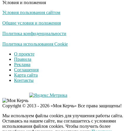
Условия и положения
Условия пользования сайтом
Скрытая камера на
i
пляже Крыма: Что
Общие условия и положения
люди вытворяют, когда
их не видят...
Политика конфиденциальности
Ролик длится
Политика использования Cookie
i
несколько секунд, а
О проекте
смеяться вы будете
Правила
долго
Реклама
Соглашения
Королева вагона
i
Карта сайта
отожгла! Видео не
Контакты
оставит равнодушным
Экс-бойфренд дочери
i
Copyright © 2013 - 2026 «Моя Керчь» Все права защищены!
Борисовой душил ее
из-за макарон
Мы используем файлы cookies для улучшения работы сайта.
Оставаясь на нашем сайте, вы соглашаетесь с условиями
использования файлов cookies. Чтобы получить более