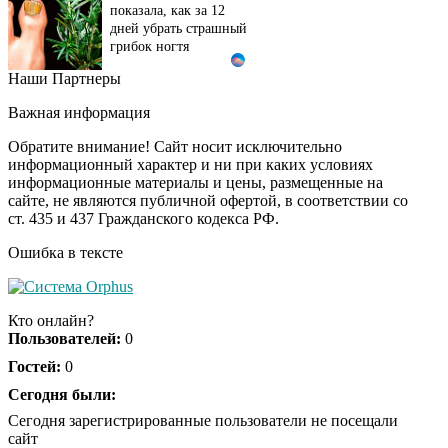
показала, как за 12
дней убрать страшный
грибок ногтя
Наши Партнеры
Этот танец невесты
i
оставит вас без слов!
Важная информация
Пересмотрела 10 раз
Обратите внимание! Сайт носит исключительно
информационный характер и ни при каких условиях
информационные материалы и цены, размещенные на
Ролик длится пару
i
сайте, не являются публичной офертой, в соответствии со
секунд, но вы будете в
ст. 435 и 437 Гражданского кодекса РФ.
шоке от увиденного
Ошибка в тексте
Ролик из Омска: вы
i
будете смеяться долго
Кто онлайн?
Пользователей:
0
Гостей:
0
Ржу не переставая, это
Сегодня были:
i
видео пересмотришь
Сегодня зарегистрированные пользователи не посещали
не раз
сайт