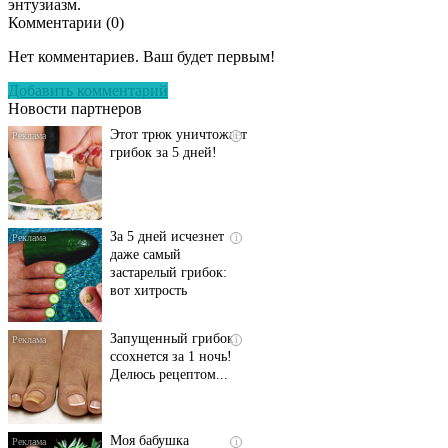
энтузиазм.
Комментарии (
0
)
Даже самый
i
запущенный грибок
Нет комментариев. Ваш будет первым!
исчезнет с корнем,
если перед сном…
Добавить комментарий
Новости партнеров
Этот трюк уничтожает
i
грибок за 5 дней!
За 5 дней исчезнет
i
даже самый
застарелый грибок:
вот хитрость
Запущенный грибок
i
ссохнется за 1 ночь!
Делюсь рецептом...
Моя бабушка
i