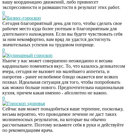
вашу координацию движений, либо привнесет
экспрессивности и размашистости в результат этих работ.
0
Бизнес-гороскоп
Сегодня благоприятный день для того, чтобы сделать свое
рабочее место куда более уютным и благоприятным для
длительного нахождения. Если вы будете чувствовать себя
за ним некомфортно, вам вряд ли удастся достигнуть
значительных успехов на трудовом поприще.
0
Кулинарный гороскоп
Нынче у вас может совершенно неожиданно и весьма
кардинально поменяться вкус. То, что казалось деликатесом
вчера, сегодня не вызовет ни малейшего аппетита, и
напротив - ранее нелюбимое блюдо окажется вне всяких
похвал. Идеальная ситуация для того, чтобы попробовать
как можно больше нового. Предпочтительна национальная
кухня, причем какая именно - абсолютно не важно.
0
Гороскоп здоровья
Сейчас вам может понадобиться ваше терпение, поскольку,
Скрытая камера на
i
весьма вероятно, что проводимое лечение не даст таких
пляже Крыма: Что
молниеносных результатов, на которые вы обычно
люди вытворяют, когда
рассчитываете. Поэтому возьмите себя в руки и действуйте
их не видят...
по рекомендациям врача.