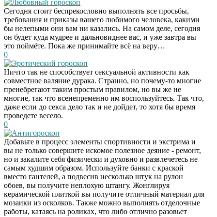
Любовный гороскоп
Сегодня стоит беспрекословно выполнять все просьбы,
требования и приказы вашего любимого человека, какими
бы нелепыми они вам ни казались. На самом деле, сегодня
он будет куда мудрее и дальновиднее вас, и уже завтра вы
это поймёте. Пока же принимайте всё на веру…
0
Эротический гороскоп
Ничто так не способствует сексуальной активности как
совместное валяние дурака. Странно, но почему-то многие
пренебрегают таким простым правилом, но вы же не
многие, так что всенепременно им воспользуйтесь. Так что,
даже если до секса дело так и не дойдет, то хотя бы время
проведете весело.
0
Антигороскоп
Добавьте в процесс элементы спортивности и экстрима и
вы не только совершите искомое полезное деяние - ремонт,
но и закалите себя физически и духовно и развлечетесь не
самым худшим образом. Используйте банки с краской
вместо гантелей, а подвесив несколько штук на рулон
обоев, вы получите неплохую штангу. Жонглируя
керамической плиткой вы получите отличный материал для
мозаики из осколков. Также можно выполнять отделочные
работы, катаясь на роликах, что либо отлично разовьет