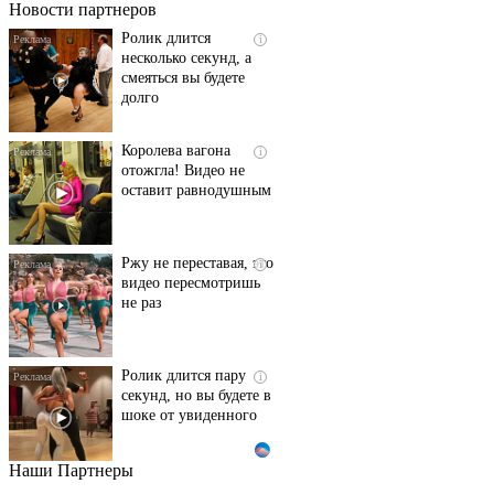
Новости партнеров
Ролик длится
i
несколько секунд, а
смеяться вы будете
долго
Королева вагона
i
отожгла! Видео не
оставит равнодушным
Ржу не переставая, это
i
видео пересмотришь
не раз
Ролик длится пару
i
секунд, но вы будете в
шоке от увиденного
Наши Партнеры
Этот танец невесты
i