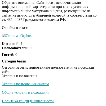
семейке Плющенко
Обратите внимание! Сайт носит исключительно
информационный характер и ни при каких условиях
информационные материалы и цены, размещенные на
Ролик из Омска: вы
i
сайте, не являются публичной офертой, в соответствии со
будете смеяться долго
ст. 435 и 437 Гражданского кодекса РФ.
Ошибка в тексте
Королева вагона
i
отожгла! Видео не
Кто онлайн?
оставит равнодушным
Пользователей:
0
Гостей:
0
Сегодня были:
Сегодня зарегистрированные пользователи не посещали
сайт
Условия и положения
Условия пользования сайтом
Общие условия и положения
Политика конфиденциальности