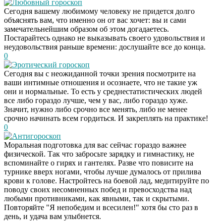
Любовный гороскоп
Сегодня вашему любимому человеку не придется долго
объяснять вам, что именно он от вас хочет: вы и сами
замечательнейшим образом об этом догадаетесь.
Постарайтесь однако не выказывать своего удовольствия и
неудовольствия раньше времени: дослушайте все до конца.
0
Эротический гороскоп
Сегодня вы с неожиданной точки зрения посмотрите на
ваши интимные отношения и осознаете, что не такие уж
они и нормальные. То есть у среднестатистических людей
все либо гораздо лучше, чем у вас, либо гораздо хуже.
Значит, нужно либо срочно все менять, либо не менее
срочно начинать всем гордиться. И закреплять на практике!
0
Антигороскоп
Моральная подготовка для вас сейчас гораздо важнее
физической. Так что забросьте зарядку и гимнастику, не
вспоминайте о гирях и гантелях. Разве что повисите на
турнике вверх ногами, чтобы лучше думалось от прилива
крови к голове. Настройтесь на боевой лад, медитируйте по
поводу своих несомненных побед и превосходства над
любыми противниками, как явными, так и скрытыми.
Повторяйте "Я непобедим и всесилен!" хотя бы сто раз в
день, и удача вам улыбнется.