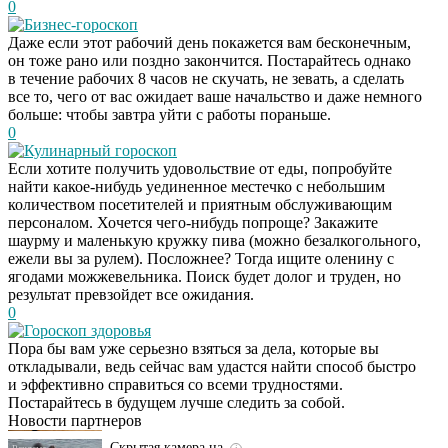
0
Бизнес-гороскоп
Даже если этот рабочий день покажется вам бесконечным,
он тоже рано или поздно закончится. Постарайтесь однако
в течение рабочих 8 часов не скучать, не зевать, а сделать
все то, чего от вас ожидает ваше начальство и даже немного
больше: чтобы завтра уйти с работы пораньше.
0
Кулинарный гороскоп
Если хотите получить удовольствие от еды, попробуйте
найти какое-нибудь уединенное местечко с небольшим
количеством посетителей и приятным обслуживающим
персоналом. Хочется чего-нибудь попроще? Закажите
шаурму и маленькую кружку пива (можно безалкогольного,
ежели вы за рулем). Посложнее? Тогда ищите оленину с
ягодами можжевельника. Поиск будет долог и труден, но
результат превзойдет все ожидания.
0
Гороскоп здоровья
Ролик длится
i
Пора бы вам уже серьезно взяться за дела, которые вы
несколько секунд, а
откладывали, ведь сейчас вам удастся найти способ быстро
смеяться вы будете
и эффективно справиться со всеми трудностями.
долго
Постарайтесь в будущем лучше следить за собой.
Новости партнеров
Скрытая камера на
i