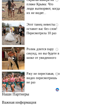
пляже Крыма: Что
люди вытворяют, когда
их не видят...
Этот танец невесты
i
оставит вас без слов!
Пересмотрела 10 раз
Ролик длится пару
i
секунд, но вы будете в
шоке от увиденного
Ржу не переставая, это
i
видео пересмотришь
не раз
Наши Партнеры
"Потеряли стыд в
i
погоне за "Диором":
Важная информация
Поплавская вмазала