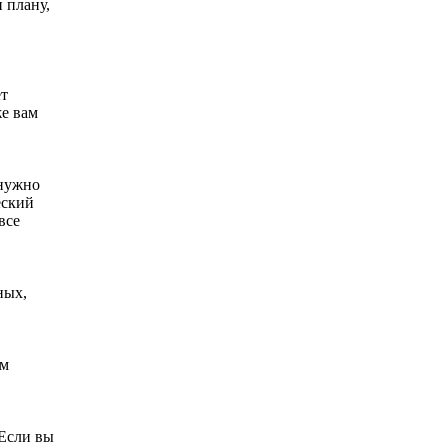
 плану,
ет
же вам
 нужно
еский
все
ных,
ом
 Если вы