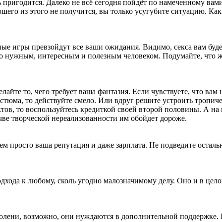
 пригодится. Далеко не всё сегодня пойдёт по намеченному вами
ошего из этого не получится, вы только усугубите ситуацию. Как
вные игры превзойдут все ваши ожидания. Видимо, секса вам буд
ьно нужным, интересным и полезным человеком. Подумайте, что 
лайте то, чего требует ваша фантазия. Если чувствуете, что вам
костюма, то действуйте смело. Или вдруг решите устроить тропич
ктов, то воспользуйтесь кредиткой своей второй половины. А на 
чве творческой нереализованности им обойдет дороже.
ем просто ваша репутация и даже зарплата. Не подведите осталь
дхода к любому, сколь угодно малозначимому делу. Оно и в цел
 колени, возможно, они нуждаются в дополнительной поддержке.