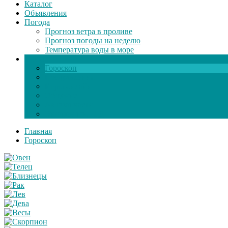
Каталог
Объявления
Погода
Прогноз ветра в проливе
Прогноз погоды на неделю
Температура воды в море
Инфо
Гороскоп
Поздравления
Игры онлайн
Общение
Автозапчасти
Экзамен по ПДД
Главная
Гороскоп