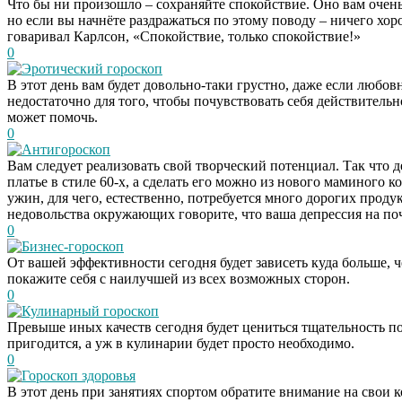
Что бы ни произошло – сохраняйте спокойствие. Оно вам очень
но если вы начнёте раздражаться по этому поводу – ничего хор
говаривал Карлсон, «Спокойствие, только спокойствие!»
0
Эротический гороскоп
В этот день вам будет довольно-таки грустно, даже если любо
недостаточно для того, чтобы почувствовать себя действител
может помочь.
0
Антигороскоп
Вам следует реализовать свой творческий потенциал. Так что де
платье в стиле 60-х, а сделать его можно из нового маминого 
ужин, для чего, естественно, потребуется много дорогих проду
недовольства окружающих говорите, что ваша депрессия на по
0
Бизнес-гороскоп
От вашей эффективности сегодня будет зависеть куда больше, ч
покажите себя с наилучшей из всех возможных сторон.
0
Кулинарный гороскоп
Превыше иных качеств сегодня будет цениться тщательность по
пригодится, а уж в кулинарии будет просто необходимо.
0
Гороскоп здоровья
В этот день при занятиях спортом обратите внимание на свои