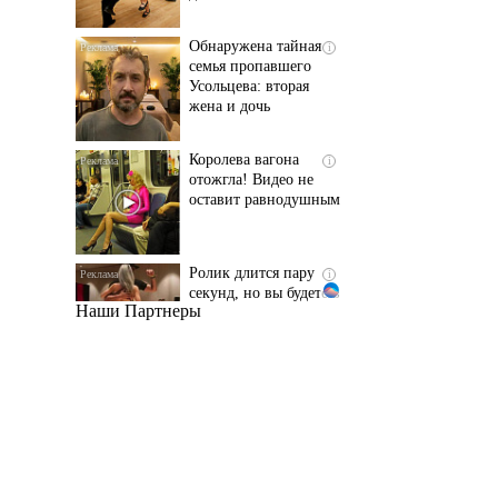
Усольцева: вторая
жена и дочь
Королева вагона
i
отожгла! Видео не
оставит равнодушным
Ролик длится пару
i
секунд, но вы будете в
шоке от увиденного
Наши Партнеры
Этот танец невесты
i
оставит вас без слов!
Пересмотрела 10 раз
Ржу не переставая, это
i
видео пересмотришь
не раз