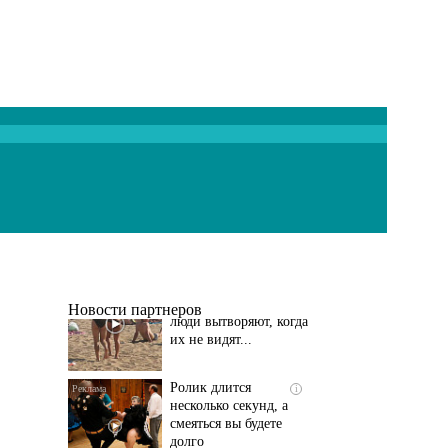
Скрытая камера на
i
пляже Крыма: Что
люди вытворяют, когда
их не видят...
Новости партнеров
Ролик длится
i
несколько секунд, а
смеяться вы будете
долго
Обнаружена тайная
i
семья пропавшего