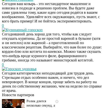
Сегодня ваш козырь - это нестандартное мышление и
новизна в подходе к решению проблем. Вы будете даже
сами удивлены тому, какие идеи сегодня родятся в вашем
воображении. Удивляйте всех окружающих, пусть знают, с
кого брать пример! И не бойтесь экспериментировать.
0
Кулинарный гороскоп
Сегодняшний день хорош для того, чтобы как следует
откушать курятины. Да не простой вареной в бульоне (хотя
и он неплох) или жареной - а приготовленной по
классическим рецептам. Выбирайте, что вам более по душе:
кордон-блю или котлета по-киевски. Можно также скушать
что-нибудь вроде куриного филе, фаршированного
грибами, иногда это называют министерской котлетой.
0
Гороскоп здоровья
Сегодня категорически неподходящий для трудов день.
Скрытая камера на
i
Стрельцам отдых особенно важен, и ничего, что дел
пляже Крыма: Что
невпроворот. В конце концов, проще забить на работу на
люди вытворяют, когда
денек по собственному желанию, чем на неделю по справке
их не видят...
от врача.
Новости партнеров
Ролик длится
i
несколько секунд, а
смеяться вы будете