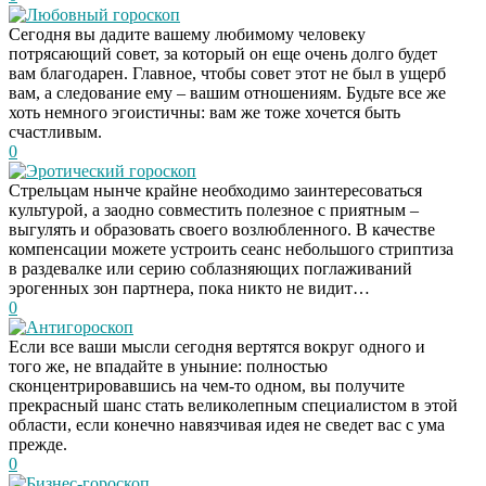
Любовный гороскоп
Сегодня вы дадите вашему любимому человеку
потрясающий совет, за который он еще очень долго будет
вам благодарен. Главное, чтобы совет этот не был в ущерб
вам, а следование ему – вашим отношениям. Будьте все же
хоть немного эгоистичны: вам же тоже хочется быть
счастливым.
0
Эротический гороскоп
Стрельцам нынче крайне необходимо заинтересоваться
культурой, а заодно совместить полезное с приятным –
выгулять и образовать своего возлюбленного. В качестве
компенсации можете устроить сеанс небольшого стриптиза
в раздевалке или серию соблазняющих поглаживаний
эрогенных зон партнера, пока никто не видит…
0
Антигороскоп
Если все ваши мысли сегодня вертятся вокруг одного и
того же, не впадайте в уныние: полностью
сконцентрировавшись на чем-то одном, вы получите
прекрасный шанс стать великолепным специалистом в этой
области, если конечно навязчивая идея не сведет вас с ума
прежде.
0
Бизнес-гороскоп