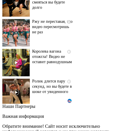
долго
Ржу не переставая, это
i
видео пересмотришь
не раз
Королева вагона
i
отожгла! Видео не
оставит равнодушным
Ролик длится пару
i
секунд, но вы будете в
шоке от увиденного
Наши Партнеры
Этот танец невесты
i
оставит вас без слов!
Важная информация
Пересмотрела 10 раз
Обратите внимание! Сайт носит исключительно