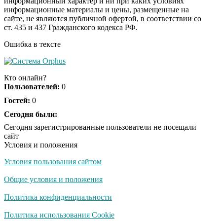
информационный характер и ни при каких условиях
информационные материалы и цены, размещенные на
Ролик из Омска: вы
i
сайте, не являются публичной офертой, в соответствии со
будете смеяться долго
ст. 435 и 437 Гражданского кодекса РФ.
Ошибка в тексте
Обнаружена тайная
i
семья пропавшего
Кто онлайн?
Усольцева: вторая
Пользователей:
0
жена и дочь
Гостей:
0
Сегодня были:
Сегодня зарегистрированные пользователи не посещали
сайт
Условия и положения
Условия пользования сайтом
Общие условия и положения
Политика конфиденциальности
Политика использования Cookie