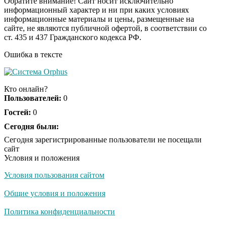
Обратите внимание! Сайт носит исключительно
информационный характер и ни при каких условиях
информационные материалы и цены, размещенные на
Ролик длится пару
i
сайте, не являются публичной офертой, в соответствии со
секунд, но вы будете в
ст. 435 и 437 Гражданского кодекса РФ.
шоке от увиденного
Ошибка в тексте
Ролик из Омска: вы
i
будете смеяться долго
Кто онлайн?
Пользователей:
0
Гостей:
0
Ржу не переставая, это
Сегодня были:
i
видео пересмотришь
Сегодня зарегистрированные пользователи не посещали
не раз
сайт
Условия и положения
Условия пользования сайтом
Скрытая камера на
i
пляже Крыма: Что
Общие условия и положения
люди вытворяют, когда
их не видят...
Политика конфиденциальности