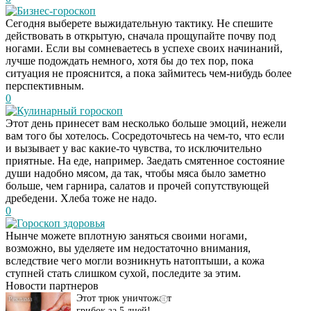
Бизнес-гороскоп
Сегодня выберете выжидательную тактику. Не спешите
действовать в открытую, сначала прощупайте почву под
ногами. Если вы сомневаетесь в успехе своих начинаний,
лучше подождать немного, хотя бы до тех пор, пока
ситуация не прояснится, а пока займитесь чем-нибудь более
перспективным.
0
Кулинарный гороскоп
Этот день принесет вам несколько больше эмоций, нежели
вам того бы хотелось. Сосредоточьтесь на чем-то, что если
и вызывает у вас какие-то чувства, то исключительно
приятные. На еде, например. Заедать смятенное состояние
души надобно мясом, да так, чтобы мяса было заметно
больше, чем гарнира, салатов и прочей сопутствующей
дребедени. Хлеба тоже не надо.
0
Гороскоп здоровья
Даже самый
i
Нынче можете вплотную заняться своими ногами,
запущенный грибок
возможно, вы уделяете им недостаточно внимания,
исчезнет с корнем,
вследствие чего могли возникнуть натоптыши, а кожа
если перед сном…
ступней стать слишком сухой, последите за этим.
Новости партнеров
Этот трюк уничтожает
i
грибок за 5 дней!