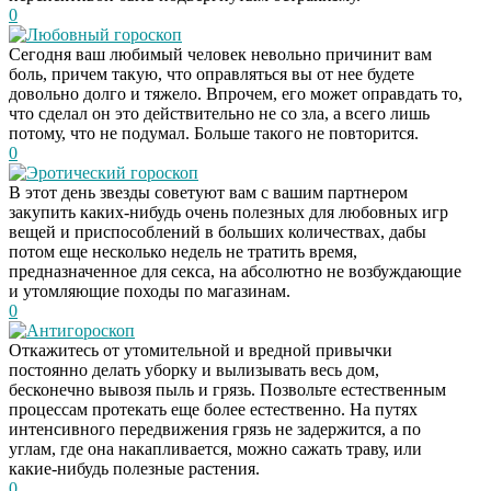
0
Любовный гороскоп
Сегодня ваш любимый человек невольно причинит вам
боль, причем такую, что оправляться вы от нее будете
довольно долго и тяжело. Впрочем, его может оправдать то,
что сделал он это действительно не со зла, а всего лишь
потому, что не подумал. Больше такого не повторится.
0
Эротический гороскоп
В этот день звезды советуют вам с вашим партнером
закупить каких-нибудь очень полезных для любовных игр
вещей и приспособлений в больших количествах, дабы
потом еще несколько недель не тратить время,
предназначенное для секса, на абсолютно не возбуждающие
и утомляющие походы по магазинам.
0
Антигороскоп
Откажитесь от утомительной и вредной привычки
постоянно делать уборку и вылизывать весь дом,
бесконечно вывозя пыль и грязь. Позвольте естественным
процессам протекать еще более естественно. На путях
интенсивного передвижения грязь не задержится, а по
углам, где она накапливается, можно сажать траву, или
какие-нибудь полезные растения.
0