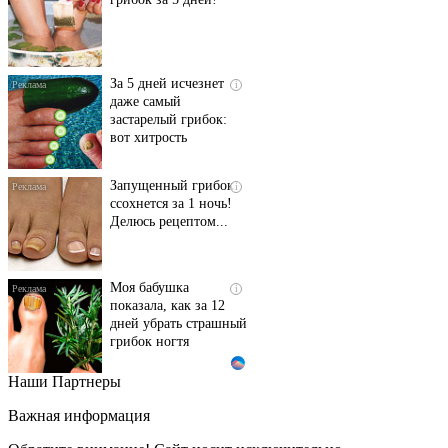
За 5 дней исчезнет
i
даже самый
застарелый грибок:
вот хитрость
Запущенный грибок
i
ссохнется за 1 ночь!
Делюсь рецептом...
Моя бабушка
i
показала, как за 12
дней убрать страшный
грибок ногтя
Наши Партнеры
Этот танец невесты
i
оставит вас без слов!
Важная информация
Пересмотрела 10 раз